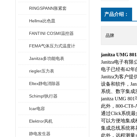
RINGSPANN胀紧套
产品介绍：
Hellma比色皿
FANTINI COSMI温控器
品牌
FEMA气体压力式温度计
janitza UMG 801
Janitza多功能电表
Janitza
电子有限
电子已经有
42
年
riegler压力表
Janitza
为客户提
Eltex静电消除器
设备和软件，
Jan
系统、数字集成
Schimpf执行器
janitza U
此外，800-C
Icar电容
通过Click系
可以方便地集成
Elektror风机
集成总线系统将
静电发生器
此外，远程测量点