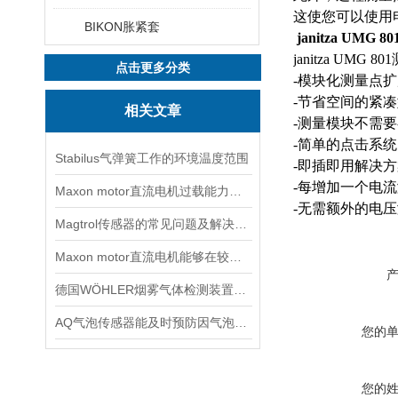
这使您可以使用电
BIKON胀紧套
janitza UM
janitza UMG
点击更多分类
-模块化测量点
-节省空间的紧
相关文章
-测量模块不需
-简单的点击系
Stabilus气弹簧工作的环境温度范围
-即插即用解决
-每增加一个电
Maxon motor直流电机过载能力较强因此得到广泛应用
-无需额外的电
Magtrol传感器的常见问题及解决方法
Maxon motor直流电机能够在较宽的范围内实现平滑调速
德国WÖHLER烟雾气体检测装置A550
AQ气泡传感器能及时预防因气泡引发的风险
您的
您的