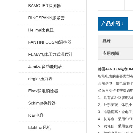
BAMO IER探测器
RINGSPANN胀紧套
产品介绍：
Hellma比色皿
品牌
FANTINI COSMI温控器
应用领域
FEMA气体压力式温度计
Janitza多功能电表
德国JANITZA电表UM
智能电表的主要类型有
riegler压力表
合闸供电，供电后将卡
Eltex静电消除器
必须再次持卡交费购
1、具有多种防窃电
Schimpf执行器
2、外形美观、体积小
3、准确度高：全电
Icar电容
4、长寿命：采用SM
5、功耗低：采用低功
Elektror风机