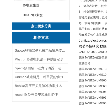
6、预购电量;IC卡
静电发生器
7、储存表常数、初始
8、超负荷报警断电
BIKON胀紧套
智能电表的出现，也
每一块电表的地址，
点击更多分类
视的影响，然而自从
动在检定软件上生成
相关文章
Janitza el
功功率控制仪 数据
Suewe联轴器是机械产品轴系传动中常用的连接部件
JANITZA spot, JANITZ
德国JANITZA仪器仪表
Phytron步进电机是一种以固定步进角度旋转的电机
主要型号：
Speck泵由泵、磁力传动器、电动机三部分组成
德国JANITZA UMG1
德国JANITZA UMG1
Unimec减速机是一种重要的动力传达机构
德国JANITZA UMG6
Behlke高压开关是脉冲功率技术中的基础器件
德国JANITZA UMG6
德国JANITZA UMG9
rotech限位开关安装非常简便
德国JANITZA UMG9
德国JANITZA UMG9