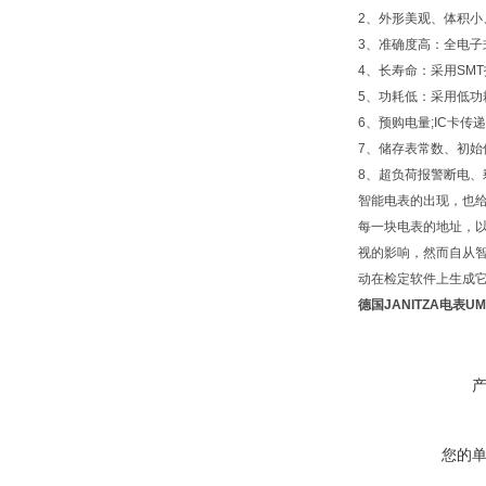
2、外形美观、体积小
3、准确度高：全电
4、长寿命：采用SM
5、功耗低：采用低功
6、预购电量;IC卡
7、储存表常数、初始
8、超负荷报警断电
智能电表的出现，也
每一块电表的地址，
视的影响，然而自从
动在检定软件上生成
德国JANITZA电表UM
您的