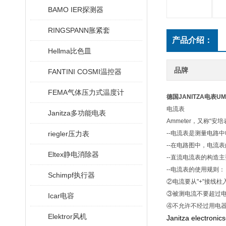
BAMO IER探测器
RINGSPANN胀紧套
产品介绍：
Hellma比色皿
品牌
FANTINI COSMI温控器
FEMA气体压力式温度计
德国JANITZA电表UM
电流表
Janitza多功能电表
Ammeter，又称“安培
riegler压力表
--电流表是测量电路
--在电路图中，电流表
Eltex静电消除器
--直流电流表的构造主
--电流表的使用规则
Schimpf执行器
②电流要从"+"接线柱
③被测电流不要超过
Icar电容
④不允许不经过用电
Elektror风机
Janitza el