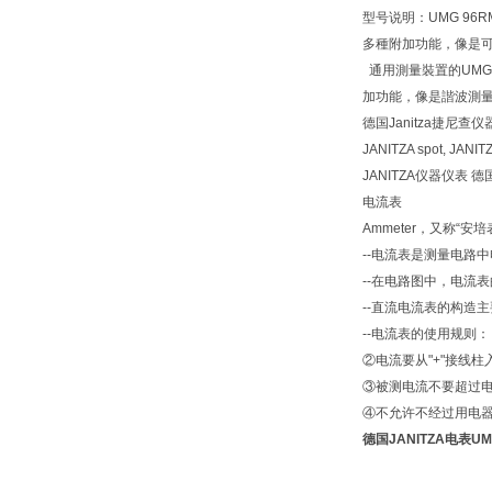
型号说明：UMG 9
多種附加功能，像是可
通用測量裝置的UMG 
加功能，像是諧波測
德国Janitza捷尼查
JANITZA spot, JANITZ
JANITZA仪器仪表 德
电流表
Ammeter，又称“安培
--电流表是测量电路
--在电路图中，电流表
--直流电流表的构造主
--电流表的使用规则
②电流要从"+"接线柱
③被测电流不要超过
④不允许不经过用电
德国JANITZA电表UM