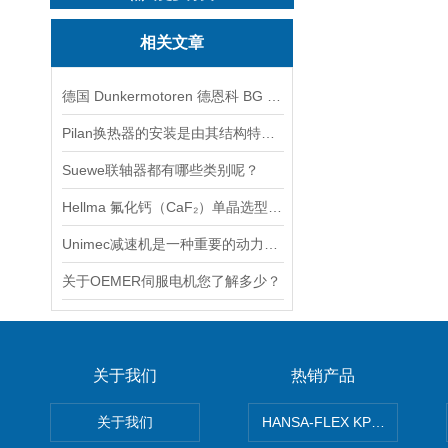
相关文章
德国 Dunkermotoren 德恩科 BG 65X25MI 电机：工业驱动领域的智能先锋
Pilan换热器的安装是由其结构特点所决定的
Suewe联轴器都有哪些类别呢？
Hellma 氟化钙（CaF₂）单晶选型指南
Unimec减速机是一种重要的动力传达机构
关于OEMER伺服电机您了解多少？
关于我们
热销产品
关于我们
HANSA-FLEX KP100P紧凑