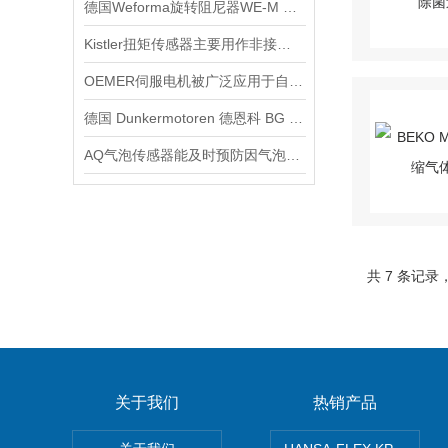
德国Weforma旋转阻尼器WE-M 2,0 x 2 - 1A参数信息
Kistler扭矩传感器主要用作非接触传感器
OEMER伺服电机被广泛应用于自动化控制系统中
德国 Dunkermotoren 德恩科 BG 65X25MI 电机：工业驱动领域的智能先锋
AQ气泡传感器能及时预防因气泡引发的风险
共 7 条记录
关于我们
热销产品