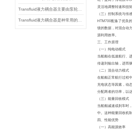
灵活地调整转速和扭
Transfluid液力耦合器主要由泵轮、涡轮和工作油三部分组成
（三）控制系统与传
Transfluid液力耦合器是种常用的动力传输装置
HTM700配备了优
馈的数据，对混合动
源利用效率。
三、工作原理
（一）纯电动模式
当船舶在低速航行、进
传递到输出轴，进而
（二）混合动力模式
在船舶正常航行过程
充电状态等因素，动
分配两者的功率，以
（三）能量回收模式
当船舶减速或刹车时，
中。这种能量回收机
四、性能优势
（一）高能源效率