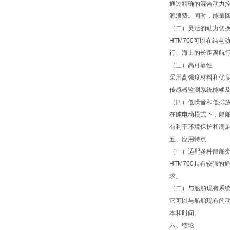
通过精确的混合动力控
源浪费。同时，能量
（二）灵活的动力切
HTM700可以在纯
行、海上的长距离航
（三）高可靠性
采用高强度材料和优良
传感器监测系统能够
（四）低噪音和低排
在纯电动模式下，船
有利于环境保护和满
五、应用特点
（一）适配多种船舶
HTM700具有较强
求。
（二）与船舶现有系
它可以与船舶现有的
本和时间。
六、结论