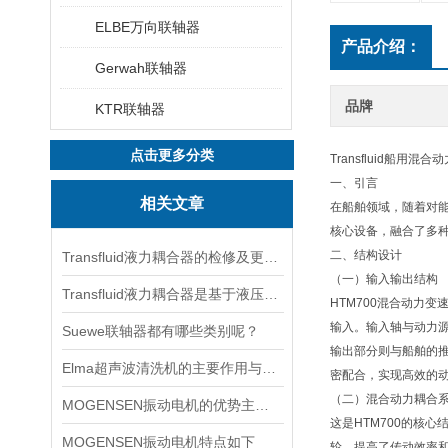
ELBE万向联轴器
产品介绍：
Gerwah联轴器
品牌
KTR联轴器
点击更多分类
Transfluid船用混合
一、引言
相关文章
在船舶领域，随着对能
核心设备，融合了多种
二、结构设计
Transfluid液力耦合器的检修及更换时的安全注意事项
（一）输入输出结构
Transfluid液力耦合器是基于液压传动原理设计的
HTM700混合动力
输入。输入轴与动力
Suewe联轴器都有哪些类别呢？
输出部分则与船舶的
Elma超声波清洗机的主要作用与适用场景
密配合，实现高效的
（二）混合动力耦合
MOGENSEN振动电机的优势主要体现在这些方面！
这是HTM700的核
MOGENSEN振动电机特点如下
轮，提高了传动效率