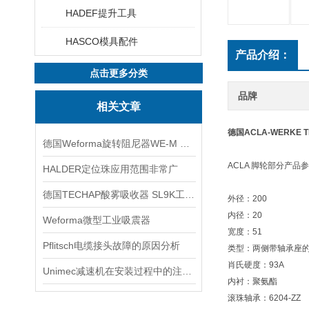
HADEF提升工具
HASCO模具配件
产品介绍：
点击更多分类
品牌
相关文章
德国ACLA-WERKE
德国Weforma旋转阻尼器WE-M 2,0 x 2 - 1A参数信息
ACLA 脚轮部分产品
HALDER定位珠应用范围非常广
德国TECHAP酸雾吸收器 SL9K工作原理
外径：200
内径：20
Weforma微型工业吸震器
宽度：51
Pflitsch电缆接头故障的原因分析
类型：两侧带轴承座
肖氏硬度：93A
Unimec减速机在安装过程中的注意事项
内衬：聚氨酯
滚珠轴承：6204-ZZ