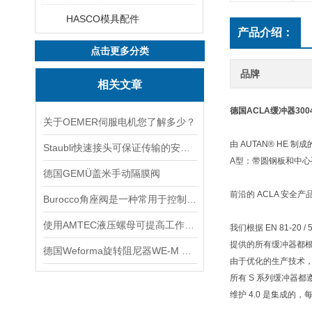
HASCO模具配件
产品介绍：
点击更多分类
品牌
相关文章
德国ACLA缓冲器30
关于OEMER伺服电机您了解多少？
由 AUTAN® HE 制成的
Staubli快速接头可保证传输的安全性和可靠性
A型：带圆钢板和中
德国GEMÜ盖米手动隔膜阀
前沿的 ACLA 安全产
Burocco角座阀是一种常用于控制流体的阀门
使用AMTEC液压螺母可提高工作效率
我们根据 EN 81-20
提供的所有缓冲器都
德国Weforma旋转阻尼器WE-M 2,0 x 2 - 1A参数信息
由于优化的生产技术，由
所有 S 系列缓冲器都遵
维护 4.0 是集成的