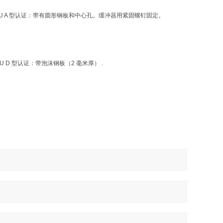
14/33 / EU A 型认证：带有圆形钢板和中心孔。缓冲器用紧固螺钉固定。
 / EU D 型认证：带泡沫钢板（2 毫米厚） .