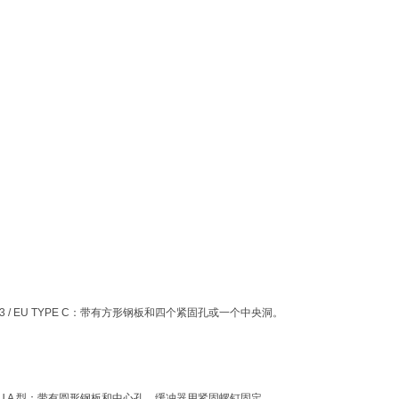
014/33 / EU TYPE C：带有方形钢板和四个紧固孔或一个中央洞。
4/33 / EU A 型：带有圆形钢板和中心孔。缓冲器用紧固螺钉固定。