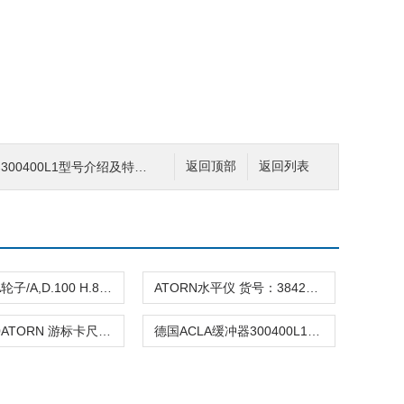
00400L1型号介绍及特征说明
返回顶部
返回列表
德国ACLA轮子/A,D.100 H.80缓冲器
ATORN水平仪 货号：38424020测试面经过打磨
38290050ATORN 游标卡尺 长度测量范围 0-150 毫米
德国ACLA缓冲器300400L1型号介绍及特征说明