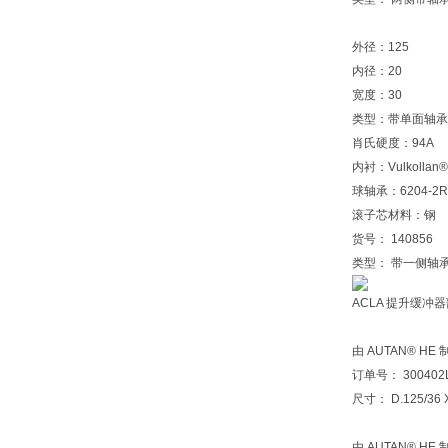
外径：125
内径：20
宽度：30
类型：带单面轴承
肖氏硬度：94A
内衬：Vulkollan®
球轴承：6204-2
滚子芯材料：钢
货号： 140856
类型： 带一侧轴
ACLA 提升缓冲
由 AUTAN® HE
订单号： 300402
尺寸： D.125/36
由 AUTAN® HE