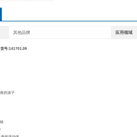
滚子芯
货号： 14
其他品牌
应用领域
类型： 
号:141701.09
座的滚子
铁
9
承座的滚动体