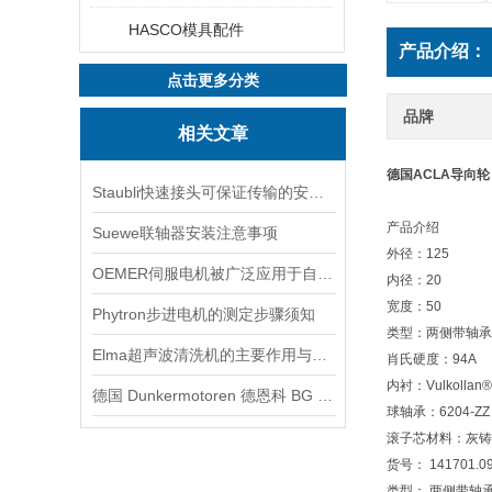
HASCO模具配件
产品介绍：
点击更多分类
品牌
相关文章
德国ACLA导向轮 货
Staubli快速接头可保证传输的安全性和可靠性
产品介绍
Suewe联轴器安装注意事项
外径：125
OEMER伺服电机被广泛应用于自动化控制系统中
内径：20
宽度：50
Phytron步进电机的测定步骤须知
类型：两侧带轴承
Elma超声波清洗机的主要作用与适用场景
肖氏硬度：94A
内衬：Vulkollan®
德国 Dunkermotoren 德恩科 BG 65X25MI 电机：工业驱动领域的智能先锋
球轴承：6204-ZZ
滚子芯材料：灰铸
货号： 141701.0
类型： 两侧带轴