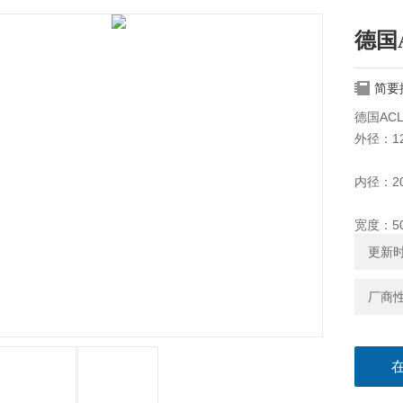
德国A
简要
德国ACL
外径：1
内径：2
宽度：5
更新时间
类型：
厂商
肖氏硬度
内衬：Vul
球轴承：6