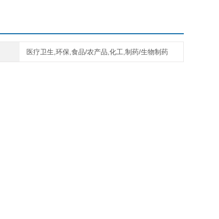
材料：灰铸铁
1701.09
医疗卫生,环保,食品/农产品,化工,制药/生物制药
两侧带轴承座的滚动体