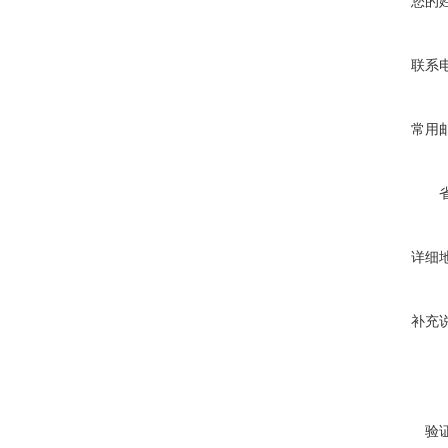
您的
联系
常用
详细
补充
验