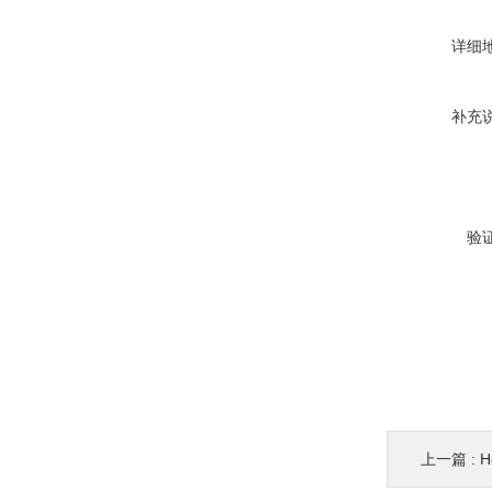
详细
补充
验
上一篇 :
H