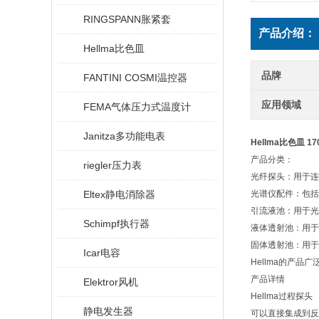
RINGSPANN胀紧套
产品介绍：
Hellma比色皿
品牌
FANTINI COSMI温控器
应用领域
FEMA气体压力式温度计
Janitza多功能电表
Hellma比色皿 1
产品分类：
riegler压力表
光纤探头：用于连
Eltex静电消除器
光谱仪配件：包括
引流液池：用于光
Schimpf执行器
液体透射池：用于
固体透射池：用于
Icar电容
Hellma的产
产品详情
Elektror风机
Hellma过程探头
静电发生器
可以直接集成到反