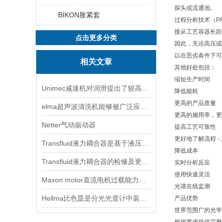
探头或流通池。
BIKON胀紧套
过程分析技术（P
接从工艺容器长距
点击更多分类
因此，无论高压或
以在恶劣条件下可
相关文章
其他好处包括：
缩短生产时间
Unimec减速机对润滑提出了较高的要求
降低能耗
更高的产品质量
elma超声波清洗机能够被广泛应用的原因
更高的施用率，更
Netter气动振动器
提高工艺可靠性
更好地了解流程 -
Transfluid液力耦合器是基于液压传动原理设计的
降低成本
Transfluid液力耦合器的检修及更换时的安全注意事项
实时分析反应
使用快速灵活
Maxon motor直流电机过载能力较强因此得到广泛应用
光谱在线监测
Hellma比色皿是分光光度计中装载样品的透明容器
产品优势
世界范围广的光学