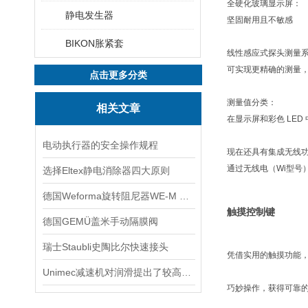
全硬化玻璃显示屏：
静电发生器
坚固耐用且不敏感
BIKON胀紧套
线性感应式探头测量
可实现更精确的测量，分
点击更多分类
测量值分类：
相关文章
在显示屏和彩色 LED
电动执行器的安全操作规程
现在还具有集成无线
通过无线电（Wi型号
选择Eltex静电消除器四大原则
德国Weforma旋转阻尼器WE-M 2,0 x 2 - 1A参数信息
触摸控制键
德国GEMÜ盖米手动隔膜阀
瑞士Staubli史陶比尔快速接头
凭借实用的触摸功能，
Unimec减速机对润滑提出了较高的要求
巧妙操作，获得可靠