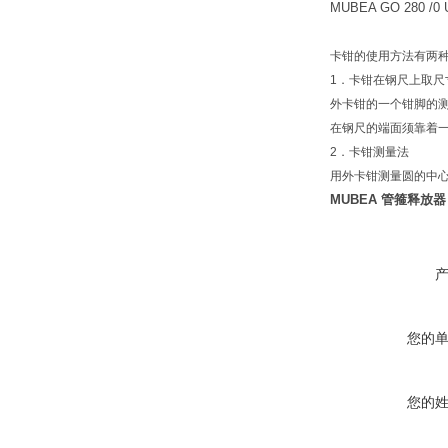
MUBEA GO 280 /0 
卡钳的使用方法有两
1．卡钳在钢尺上取尺
外卡钳的一个钳脚的
在钢尺的端面须靠着
2．卡钳测量法
用外卡钳测量圆的中
MUBEA 管箍释放器 R
您的
您的