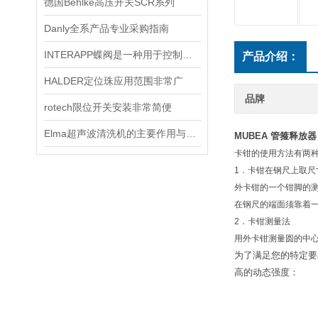
德国Behlke高压开关SCR系列
Danly全系产品专业采购指南
INTERAPP蝶阀是一种用于控制流体介质流动的阀门
产品介绍：
HALDER定位珠应用范围非常广
品牌
rotech限位开关安装非常简便
Elma超声波清洗机的主要作用与适用场景
MUBEA 管箍释放器 R
卡钳的使用方法有两
1．卡钳在钢尺上取尺
外卡钳的一个钳脚的
在钢尺的端面须靠着
2．卡钳测量法
用外卡钳测量圆的中
为了满足您的特定要
高的动态强度：