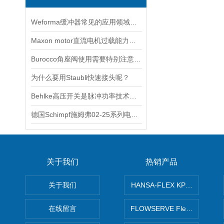
Weforma缓冲器常见的应用领域有哪些？
Maxon motor直流电机过载能力较强因此得到广泛应用
Burocco角座阀使用需要特别注意以下事项
为什么要用Staubli快速接头呢？
Behlke高压开关是脉冲功率技术中的基础器件
德国Schimpf施姆弗02-25系列电动执行器
关于我们
热销产品
关于我们
HANSA-FLEX KP100P紧凑
在线留言
FLOWSERVE Flex Wedge闸