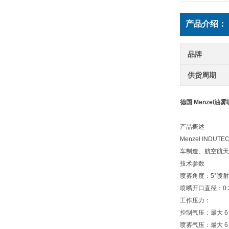
产品介绍：
品牌
供货周期
德国 Menzel油雾喷
产品概述
Menzel IN
车制造、航空航天
技术参数
喷雾角度：5°喷
喷嘴开口直径：0.
工作压力：
控制气压：最大 6 
喷雾气压：最大 6 