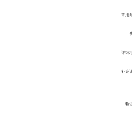
常用
详细
补充
验