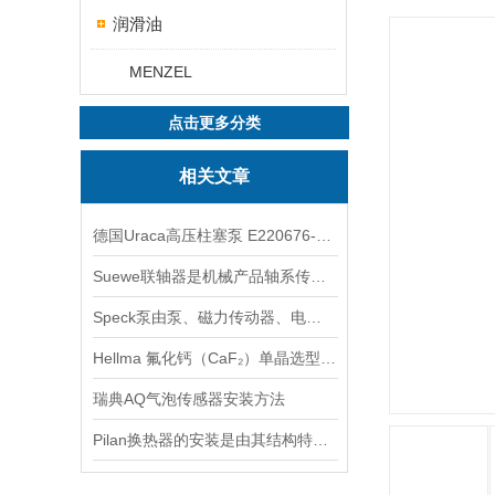
润滑油
MENZEL
点击更多分类
相关文章
德国Uraca高压柱塞泵 E220676-K 转速范围100-1500 RPM
Suewe联轴器是机械产品轴系传动中常用的连接部件
Speck泵由泵、磁力传动器、电动机三部分组成
Hellma 氟化钙（CaF₂）单晶选型指南
瑞典AQ气泡传感器安装方法
Pilan换热器的安装是由其结构特点所决定的