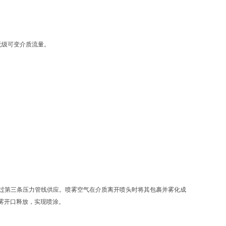
的无级可变介质流量。
雾空气通过第三条压力管线供应。喷雾空气在介质离开喷头时将其包裹并雾化成
雾开口释放，实现喷涂。