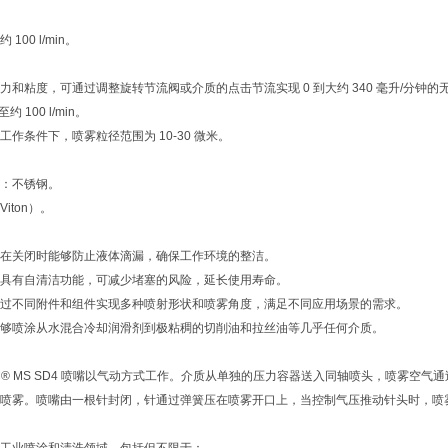
。
00 l/min。
力和粘度，可通过调整旋转节流阀或介质的点击节流实现 0 到大约 340 毫升/分钟
 100 l/min。
作条件下，喷雾粒径范围为 10-30 微米。
：不锈钢。
iton）。
在关闭时能够防止液体滴漏，确保工作环境的整洁。
具有自清洁功能，可减少堵塞的风险，延长使用寿命。
过不同附件和组件实现多种喷射形状和喷雾角度，满足不同应用场景的需求。
够喷涂从水混合冷却润滑剂到极粘稠的切削油和拉丝油等几乎任何介质。
DUTEC® MS SD4 喷嘴以气动方式工作。介质从单独的压力容器送入同轴喷头，喷
喷雾。喷嘴由一根针封闭，针通过弹簧压在喷雾开口上，当控制气压推动针头时，喷