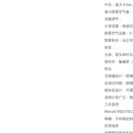
中压：最大 6 bar
最大喷雾空气量：约 1
流量调节：
介质流量：根据压
喷雾空气流量：0 至约
喷雾粒径：在正常工
材质：
主体、喷头和针头
密封件：氟橡胶（V
特点
无滴漏设计：喷嘴
自清洁功能：喷嘴
模块化设计：可通
适用介质广泛：能
工作原理
Menzel IN
精确、方向稳定的
应用场景