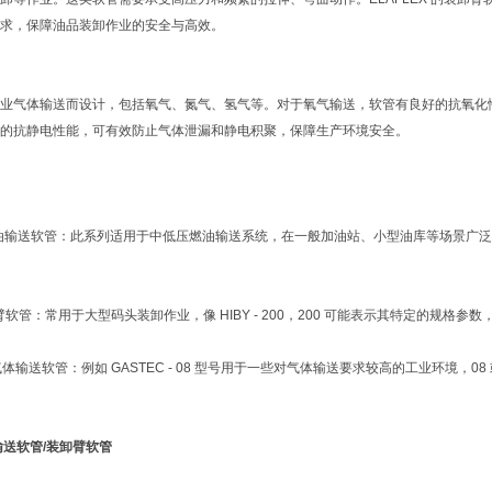
求，保障油品装卸作业的安全与高效。
：
业气体输送而设计，包括氧气、氮气、氢气等。对于氧气输送，软管有良好的抗氧化
的抗静电性能，可有效防止气体泄漏和静电积聚，保障生产环境安全。
列燃油输送软管：此系列适用于中低压燃油输送系统，在一般加油站、小型油库等场景广泛应用。
装卸臂软管：常用于大型码头装卸作业，像 HIBY - 200，200 可能表示其特定的规
系列气体输送软管：例如 GASTEC - 08 型号用于一些对气体输送要求较高的工业环境，
油输送软管/装卸臂软管