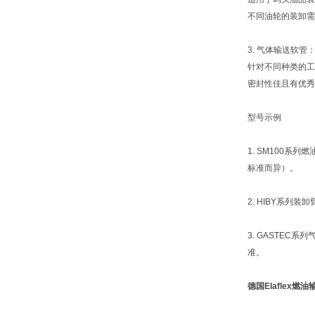
不同油轮的装卸需
3. 气体输送软管
针对不同种类的工
密封性佳且有优秀
型号示例
1. SM100系
标准而异）。
2. HIBY系列
3. GASTEC
准。
德国Elaflex燃