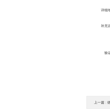
详细
补充
验
上一篇 :
德