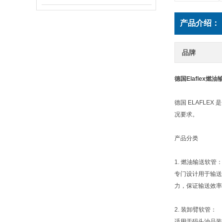
产品介绍：
品牌
德国Elaflex燃
德国 ELAFL
况要求。
产品分类
1. 燃油输送软管
专门设计用于输送
力，保证输送效率
2. 装卸臂软管：
适用于码头油品装