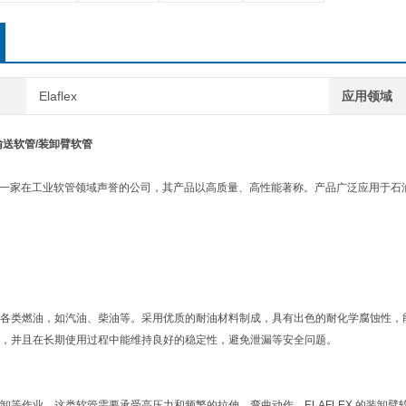
Elaflex
应用领域
油输送软管/装卸臂软管
EX 是一家在工业软管领域声誉的公司，其产品以高质量、高性能著称。产品广泛应用
：
各类燃油，如汽油、柴油等。采用优质的耐油材料制成，具有出色的耐化学腐蚀性，
，并且在长期使用过程中能维持良好的稳定性，避免泄漏等安全问题。
卸等作业。这类软管需要承受高压力和频繁的拉伸、弯曲动作。ELAFLEX 的装卸