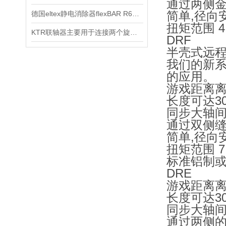
通过两侧
简单,径向
德国eltex静电消除器flexBAR R60L 放电杆参数介绍
扭矩范围 4.5
KTR联轴器主要用于连接两个旋转轴
DRF
半壳式远程
我们的新系
的应用。
游戏距离
长度可达30
同步大轴
通过双侧
简单,径向
扭矩范围 7 
标准铝制
DRE
游戏距离
长度可达30
同步大轴
通过两侧