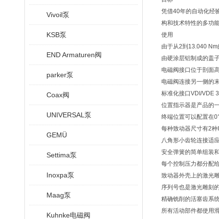
凭借40年的自动化经
Vivoil泵
构和技术特性的多功
KSB泵
使用
由于从2到13.040
END Armaturen阀
由硬涂层铝制成的盖
电磁阀接口位于剖面
parker泵
电磁阀连接另一侧的
标准化接口VDI/VD
Coax阀
位置指示器是产品的
UNIVERSAL泵
终端位置可以配置在0°
每种致动器尺寸有2种
GEMÜ
八角形小齿轮连接适
安全弹簧的简单组装
Settima泵
每个控制压力都分配
Inoxpa泵
致动器外壳上的激光
序列号也是激光雕刻
Maag泵
精确铣削的活塞齿系
所有活动部件都使用
Kuhnke电磁阀