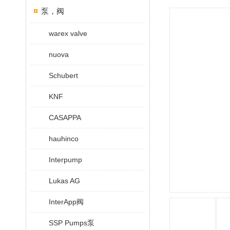
泵，阀
warex valve
nuova
Schubert
KNF
CASAPPA
hauhinco
Interpump
Lukas AG
InterApp阀
SSP Pumps泵