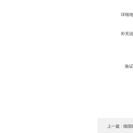
详细
补充
验
上一篇 :
德国E