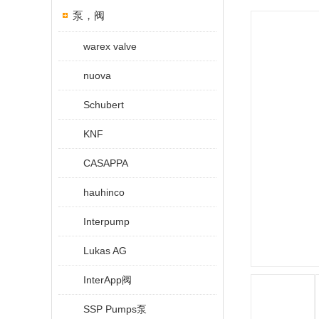
泵，阀
warex valve
nuova
Schubert
KNF
CASAPPA
hauhinco
Interpump
Lukas AG
InterApp阀
SSP Pumps泵