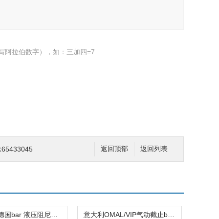
写阿拉伯数字），如：三加四=7
65433045
返回顶部
返回列表
GTD-115德国bar 液压阻尼器PKW/德国工业一站式服务
意大利OMAL/VIP气动截止bar阀/兼容多种气体