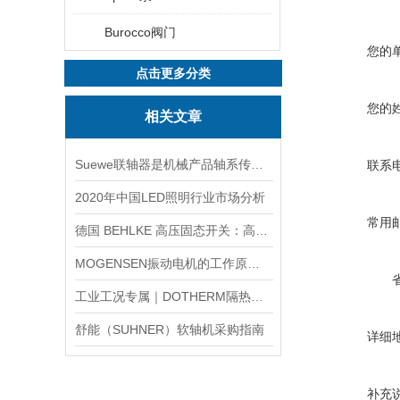
Burocco阀门
您的
点击更多分类
您的
相关文章
Suewe联轴器是机械产品轴系传动中常用的连接部件
联系
2020年中国LED照明行业市场分析
常用
德国 BEHLKE 高压固态开关：高压脉冲控制的技术
MOGENSEN振动电机的工作原理与优势探析
工业工况专属｜DOTHERM隔热材料精准选型采购攻略
舒能（SUHNER）软轴机采购指南
详细
补充