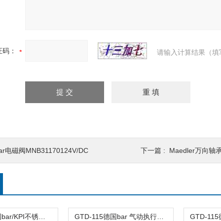
证码：
请输入计算结果（填
ar电磁阀MNB31170124V/DC
下一篇 :
Maedler万向轴承
GTD-115德国bar/KPI不锈钢气动阀门/带有浮动精密球
GTD-115德国bar 气动执行器/质量保证/原厂直采