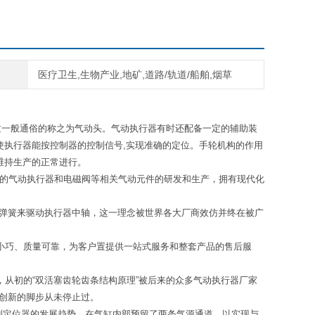
医疗卫生,生物产业,地矿,道路/轨道/船舶,烟草
过一般通俗的称之为气动头。气动执行器有时还配备一定的辅助装
使执行器能按控制器的控制信号,实现准确的定位。手轮机构的作用
维持生产的正常进行。
于工业领域的气动执行器和电磁阀等相关气动元件的研发和生产，拥有现代化
及安全弹簧来驱动执行器中轴，这一理念被世界各大厂商效仿并终在被广
观小巧、质量可靠，为客户置提供一站式服务和整套产品的售后服
，从初的“双活塞齿轮齿条结构原理”被后来的众多气动执行器厂家
 创新的脚步从未停止过。
初就考虑到定位器的发展趋势，在气缸内部预留了两条气源通道，以实现与