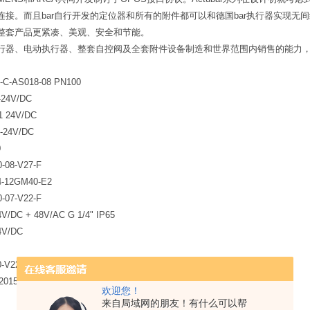
连接。而且bar自行开发的定位器和所有的附件都可以和德国bar执行器实现
整套产品更紧凑、美观、安全和节能。
行器、电动执行器、整套自控阀及全套附件设备制造和世界范围内销售的能力，
0-C-AS018-08 PN100
H-24V/DC
01 24V/DC
1-24V/DC
0
0-08-V27-F
4-12GM40-E2
0-07-V22-F
4V/DC + 48V/AC G 1/4" IP65
4V/DC
4
0-V22-H
622015
欢迎您！
来自局域网的朋友！有什么可以帮