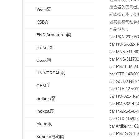
定位器的无间缝
Vivoil泵
耗降低到小，使
KSB泵
因其拥有气动执
产品型号：
END Armaturen阀
bar PKN-2/0-05
bar NM-S-532-
parker泵
bar MNB 311 4
bar MNB-31170
Coax阀
bar PN2-E-M-2-
UNIVERSAL泵
bar GTE-143/09
bar SC-D2-NBN
GEMÜ
bar GTE-127/09
bar NM-321-H-2
Settima泵
bar NM-532-H-2
Inoxpa泵
bar PN2-S-S-0-
bar GTD-115/09
Maag泵
bar Artikelnr.: 
bar PN2-S-S-1-0
Kuhnke电磁阀