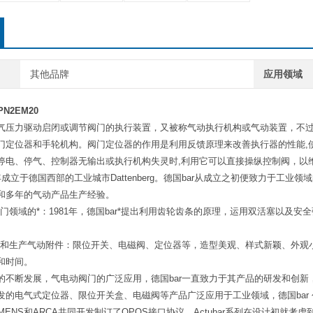
其他品牌
应用领域
N2EM20
气压力驱动启闭或调节阀门的执行装置，又被称气动执行机构或气动装置，不
门定位器和手轮机构。阀门定位器的作用是利用反馈原理来改善执行器的性能,
停电、停气、控制器无输出或执行机构失灵时,利用它可以直接操纵控制阀，以
79年成立于德国西部的工业城市Dattenberg。德国bar从成立之初便致力
和多年的气动产品生产经验。
阀门领域的*：1981年，德国bar*提出利用齿轮齿条的原理，运用双活塞以
研发和生产气动附件：限位开关、电磁阀、定位器等，造型美观、样式新颖、外
和时间。
的不断发展，气电动阀门的广泛应用，德国bar一直致力于其产品的研发和创新
发的电气式定位器、限位开关盒、电磁阀等产品广泛应用于工业领域，德国bar
IEMENS和ARCA共同开发制订了OPOS接口协议。Actubar系列在设计