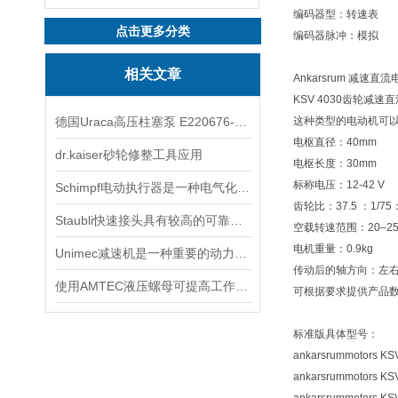
编码器型：转速表
点击更多分类
编码器脉冲：模拟
相关文章
Ankarsrum 减速直流
KSV 4030齿轮减速
德国Uraca高压柱塞泵 E220676-K 转速范围100-1500 RPM
这种类型的电动机可
电枢直径：40mm
dr.kaiser砂轮修整工具应用
电枢长度：30mm
标称电压：12-42 V
Schimpf电动执行器是一种电气化控制设备
齿轮比：37.5 ：1/75：
Staubli快速接头具有较高的可靠性和稳定性
空载转速范围：20–255
电机重量：0.9kg
Unimec减速机是一种重要的动力传达机构
传动后的轴方向：左
使用AMTEC液压螺母可提高工作效率
可根据要求提供产品数
标准版具体型号：
ankarsrummotors KS
ankarsrummotors KS