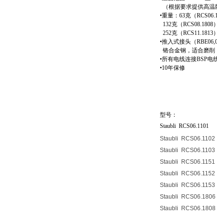
（根据要求提供高温
•
重量：
63
克（
RCS06.
132
克（
RCS08.1808
252
克（
RCS11.1813
•
推入式接头（
RBE06,0
铬合金钢，适合磨削
•
所有电线连接
BSP
电
•10
年保修
型号：
Staubli
RCS06.1101
Staubli
RCS06.1102
Staubli
RCS06.1103
Staubli
RCS06.1151
Staubli
RCS06.1152
Staubli
RCS06.1153
Staubli
RCS06.1806
Staubli
RCS06.1808