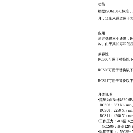
功能
根据
ISO6150-C
标准，
具，
11
毫米通道用于
应用
通过选择三个通道，
R
构。由于其长寿和低
兼容性
RCS06
可用于替换以
RCS08
可用于替换以
RCS11
可用于替换以
具体说明
•
流量为
6 Bar
和
ΔP0.6B
RCS06
：
833 Nl / min
RCS08
：
2250 Nl / mi
RCS11
：
4200 Nl / mi
•
工作压力：
-0.8
至
16
（
RCS06
：最高
12
巴
•
温度范围：
-15°C
至
+ 