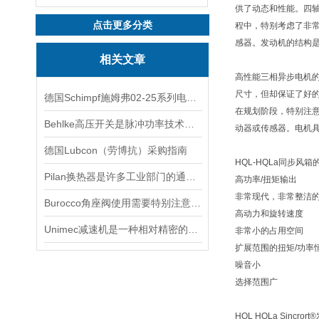
供了动态和性能。四
点击更多分类
程中，特别考虑了非
感器。发动机的结构
相关文章
高性能三相异步电机的H
尺寸，但却保证了好
德国Schimpf施姆弗02-25系列电动执行器
在规划阶段，特别注
Behlke高压开关是脉冲功率技术中的基础器件
动器或传感器。电机
德国Lubcon（劳博抗）采购指南
HQL-HQLa同步风箱
Pilan换热器是许多工业部门的通用设备
高功率/扭矩输出
非常现代，非常整洁
Burocco角座阀使用需要特别注意以下事项
高动力和旋转速度
Unimec减速机是一种相对精密的机械
非常小的占用空间
扩展范围的扭矩/功率
噪音小
选择范围广
HQL HQLa Sincr