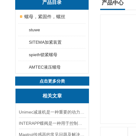
产品目录
产品中心
螺母，紧固件，螺丝
stuwe
SITEMA加紧装置
spieth锁紧螺母
AMTEC液压螺母
点击更多分类
相关文章
Unimec减速机是一种重要的动力传达机构
INTERAPP蝶阀是一种用于控制流体介质流动的阀门
Magtrol传感器的常见问题及解决方法