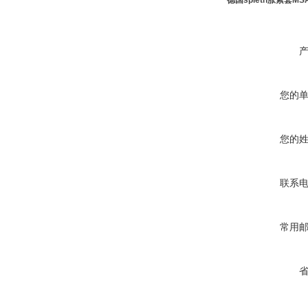
德国spieth胀紧套MS
您的
您的
联系
常用