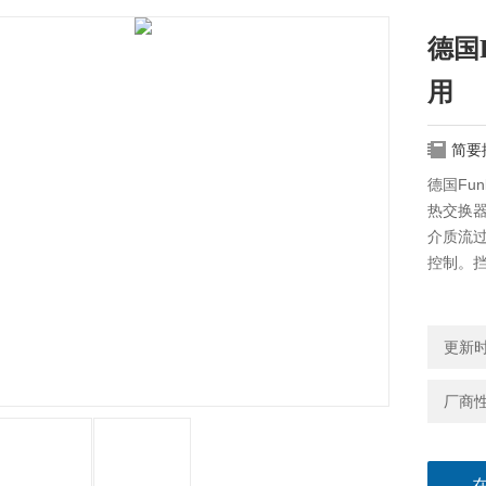
德国F
用
简要
德国Fun
热交换
介质流
控制。
更新时间
厂商