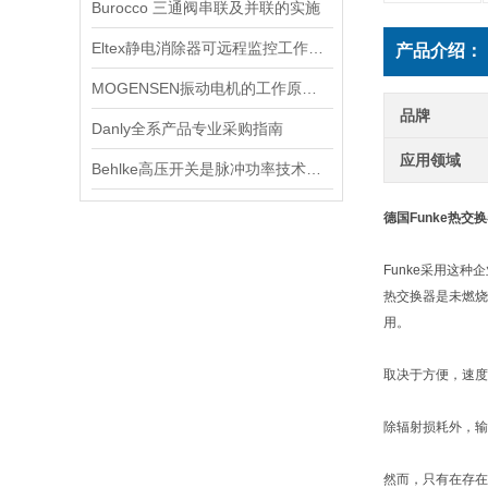
Burocco 三通阀串联及并联的实施
Eltex静电消除器可远程监控工作状态
产品介绍：
MOGENSEN振动电机的工作原理与优势探析
品牌
Danly全系产品专业采购指南
应用领域
Behlke高压开关是脉冲功率技术中的基础器件
德国Funke热交换器
Funke采用这种
热交换器是未燃烧
用。
取决于方便，速度
除辐射损耗外，输
然而，只有在存在