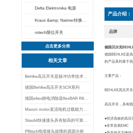
Delta Elektronika 电源
产品介绍：
Kraus &amp; Naimer转换开关
品牌
rotech限位开关
点击更多分类
德国贝尔克BEHL
德国BEHLKE是
相关文章
的产品系列基于高
主要产品：
Behlke高压开关是脉冲功率技术中的基础器件
德国Behlke高压开关SCR系列
BEHLKE高压开
德国eltex静电消除器flexBAR R60L 放电杆参数介绍
高压开关，具有固
Maxon motor直流电机过载能力较强因此得到广泛应用
●经济高效的高压
Staubli快速接头具有较高的可靠性和稳定性
●非常容易EMC
Pflitsch电缆接头故障的原因分析
●开关状态下绝对