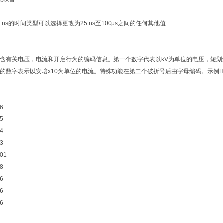
0 ns的时间类型可以选择更改为25 ns至100μs之间的任何其他值
含有关电压，电流和开启行为的编码信息。第一个数字代表以kV为单位的电压，短划线
数字表示以安培x10为单位的电流。特殊功能在第二个破折号后由字母编码。示例HTS 40-06
06
05
04
03
-01
08
06
06
06