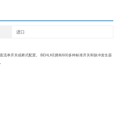
进口
和直流单开关或桥式配置。 BEHLKE拥有600多种标准开关和脉冲发生器
案。