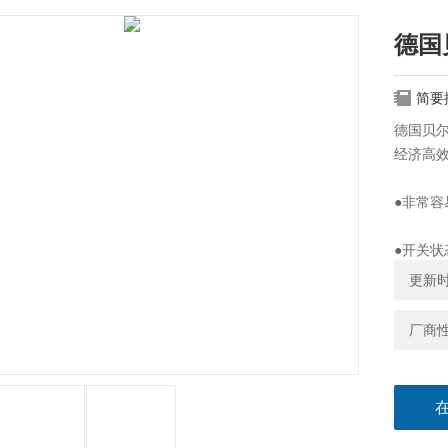
德国
简要
德国贝尔
经济高
●非常容
●开关状
更新时间
●高频控
厂商
●依赖于1
任何其