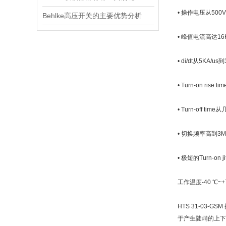
• 操作电压从500V
Behlke高压开关的主要优势分析
• 峰值电流高达16
• di/dt从5KA/us
• Turn-on r
• Turn-off t
• 切换频率高到3M
• 极短的Turn-on j
工作温度-40 ℃~+
HTS 31-0
于产生陡峭的上下