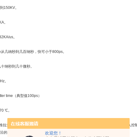
到150KV。
KA。
到32KA/us。
ise time从几纳秒到几百纳秒，快可小于800ps。
ime从几十纳秒到几十微秒。
Hz。
itter time（典型值100ps）
70 ℃。
3-GSM 推拉式开关是由两个可调时间开关以半桥的方式串接起来。两个开关由同一个输
沿的方波信号。
欢迎您！