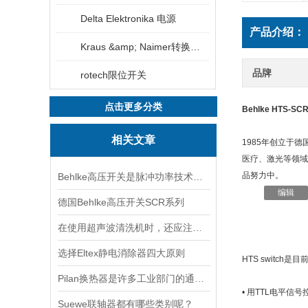
Delta Elektronika 电源
产品介绍：
Kraus &amp; Naimer转换开关
品牌
rotech限位开关
点击更多分类
Behlke HTS
相关文章
1985年创立于
医疗、激光等领域
品努力中。
Behlke高压开关是脉冲功率技术中的基础器件
编辑
德国Behlke高压开关SCR系列
在使用超声波清洗机时，还应注意以下几点
选择Eltex静电消除器四大原则
HTS switc
Pilan换热器是许多工业部门的通用设备
• 用TTL电平信
Suewe联轴器都有哪些类别呢？