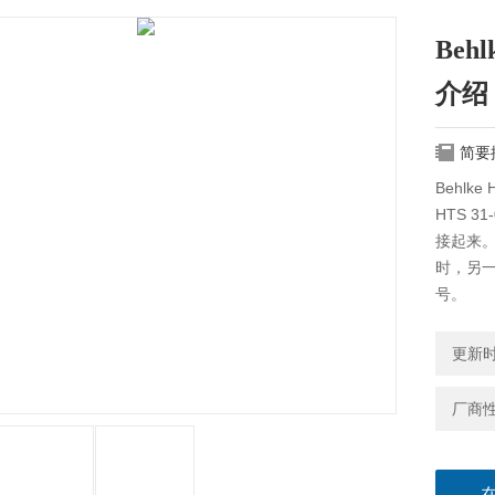
Beh
介绍
简要
Behlk
HTS 
接起来
时，另
号。
更新时间
厂商