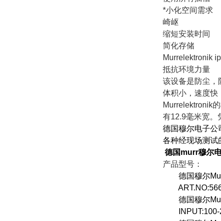
*
小化空间需求
崎岖
缩短安装时间
简化存储
Murrelektronik ip
抵抗环境力量
该设备是防尘，
体积小，速度快
Murrelektronik
的
有
12.9
毫米宽。
德国穆尔电子公
各种经现场测试
德国murr穆尔电
产品型号：
德国穆尔
Mu
ART.NO:56
德国穆尔
Mu
INPUT:100