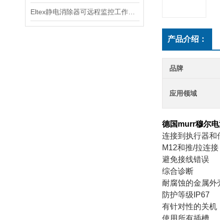
Eltex静电消除器可远程监控工作状态
产品介绍：
品牌
应用领域
德国murr穆尔电
连接到执行器和
M12
和推
/
拉连接
避免接线错误
综合诊断
耐腐蚀的金属外
防护等级
IP67
有针对性的关机
使用所有插槽