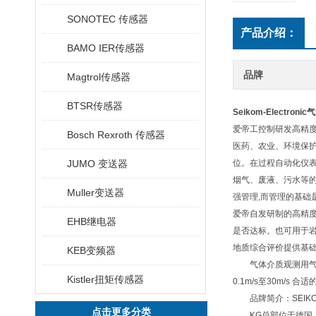
SONOTEC 传感器
产品介绍：
BAMO IER传感器
品牌
Magtrol传感器
BTSR传感器
Seikom-Electron
爱帝工控制研发高精
Bosch Rexroth 传感器
医药、农业、环境保
JUMO 变送器
位。在过程自动化仪
烟气、废液、污水等
Muller变送器
强管理,而管理的基础
爱帝自发研制的高精
EHB继电器
是否达标。也可用于
地质综合评价提供基
KEB变频器
气体介质观测用气流监测仪
Kistler扭矩传感器
0.1m/s至30m/s 合
品牌简介：SEIKOM-El
点击更多分类
KG总部位于德国，