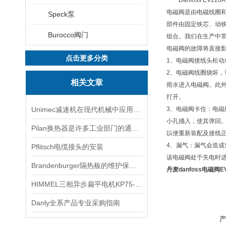
Danfoss EV220A
电磁阀是由电磁线圈
Speck泵
部件由固定铁芯、动
Burocco阀门
组合。我们在生产中
电磁阀的故障将直接
点击更多分类
1、电磁阀接线头松
2、电磁阀线圈烧坏
相关文章
雨水进入电磁阀。此外
打开。
Unimec减速机在现代机械中应用广泛
3、电磁阀卡住：电磁
小孔捅入，使其弹回。
Pilan换热器是许多工业部门的通用设备
以便重新装配及接线
4、漏气：漏气会造
Pflitsch电缆接头的安装
该电磁阀处于失电时
Brandenburger隔热板的维护保养方法
丹麦danfoss电磁阀E
HIMMEL三相异步扁平电机KP75-MB/2-M12K WG-V140 技术解析与应用
Danly全系产品专业采购指南