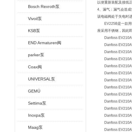
以便重新装配及接线
Bosch Rexroth泵
4、漏气：漏气会造
该电磁阀处于失电时
Vivoil泵
EV225B是一款
KSB泵
座采用不锈钢，因此即
Danfoss EV210A
END Armaturen阀
Danfoss EV210A
Danfoss EV210A
parker泵
Danfoss EV210A
Danfoss EV210A
Coax阀
Danfoss EV210A
UNIVERSAL泵
Danfoss EV210A
Danfoss EV210A
GEMÜ
Danfoss EV210A
Danfoss EV210A
Settima泵
Danfoss EV210A
Inoxpa泵
Danfoss EV210A
Danfoss EV210A
Maag泵
Danfoss EV210A