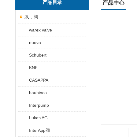
产品目录
产品中心
泵，阀
warex valve
nuova
Schubert
KNF
CASAPPA
hauhinco
Interpump
Lukas AG
InterApp阀