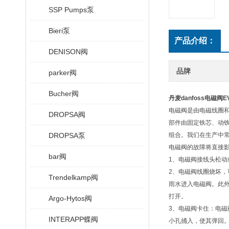
SSP Pumps泵
Bieri泵
产品介绍：
DENISON阀
品牌
parker阀
Bucher阀
丹麦danfoss电磁阀E
电磁阀是由电磁线圈
DROPSA阀
部件由固定铁芯、动
DROPSA泵
组合。我们在生产中
电磁阀的故障将直接
bar阀
1、电磁阀接线头松
2、电磁阀线圈烧坏
Trendelkamp阀
雨水进入电磁阀。此外
打开。
Argo-Hytos阀
3、电磁阀卡住：电磁
INTERAPP蝶阀
小孔捅入，使其弹回。