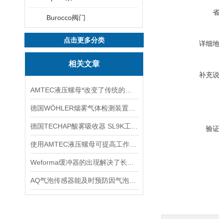
Burocco阀门
点击更多分类
详细
相关文章
补充
AMTEC液压螺母*改变了传统的紧固方式
德国WÖHLER烟雾气体检测装置A550
德国TECHAP酸雾吸收器 SL9K工作原理
验
使用AMTEC液压螺母可提高工作效率
Weforma缓冲器的出现解决了长期困绕技术人员的震动问题
AQ气泡传感器能及时预防因气泡引发的风险