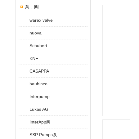
泵，阀
warex valve
nuova
Schubert
KNF
CASAPPA
hauhinco
Interpump
Lukas AG
InterApp阀
SSP Pumps泵