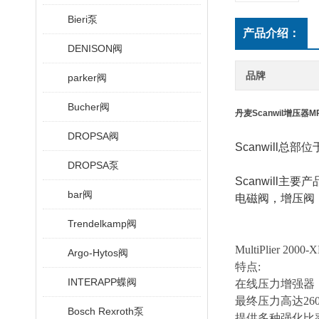
Bieri泵
产品介绍：
DENISON阀
品牌
parker阀
Bucher阀
丹麦Scanwil增压器MP
DROPSA阀
Scanwill
总部位
DROPSA泵
Scanwill
主要产
bar阀
电磁阀，增压阀
Trendelkamp阀
MultiPlier 2000-
Argo-Hytos阀
特点
:
INTERAPP蝶阀
在线压力增强器
最终压力高达
26
Bosch Rexroth泵
提供多种强化比