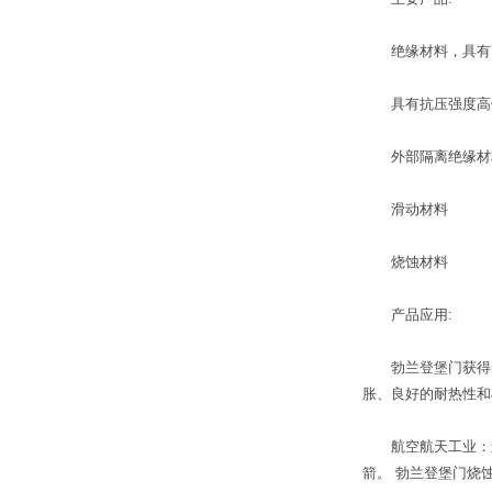
绝缘材料，具有高的
具有抗压强度高保
外部隔离绝缘材
滑动材料
烧蚀材料
产品应用:
勃兰登堡门获得了全
胀、良好的耐热性和
航空航天工业：航
箭。 勃兰登堡门烧