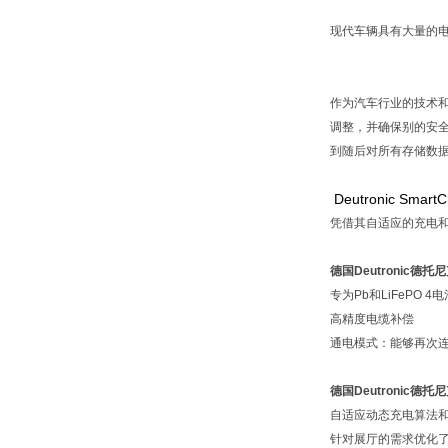
现代车辆具有大量的电
作为汽车行业的技术和
调整，并确保别的安全
到随后对所有存储数
Deutro
nic Sm
凭借其自适应的充电
德国Deutronic德托尼克
专为Pb和LiFePO 4
高精度电缆补偿
通电模式：能够再次连
德国Deutronic德托尼克
自适应动态充电算法
针对展厅的需求优化