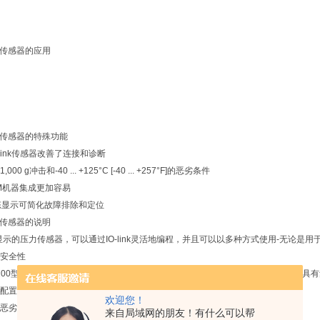
压力传感器的应用
压力传感器的特殊功能
-link传感器改善了连接和诊断
 g冲击和-40 ... +125°C [-40 ... +257°F]的恶劣条件
M机器集成更加容易
状态显示可简化故障排除和定位
压力传感器的说明
带显示的压力传感器，可以通过IO-link灵活地编程，并且可以以多种方式使用-无论是用
安全性
k，A-1200型压力传感器非常适用于智能机器。为确保长期获得的测量结果，压力传感器
配置，并可以随时进行调整。
欢迎您！
恶劣的环境
来自局域网的朋友！有什么可以帮