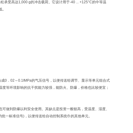
高达1,000 g的冲击载荷。它设计用于-40 ... +125°C的中等温
低。
0．02～0.1IMPa的气压信号，以便传送给调节、显示等单元组合式
湿度等环境影响的抗干扰能力较强，能防火、防爆，价格也比较便宜；
也可做到防爆以利安全使用。其缺点是投资一般较高，受温度、湿度、
流的统一标准信号)，以便传送给自动控制系统巾的其他单元。