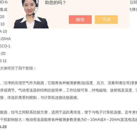
-link的坚固型压力传感器专为环境条件而设计。使用焊接的M12 x 1连接器，可以轻松承受
助您的吗？
集成到任何应用中。由于设计稳定，因此停机时间以及相关的维护费用和成本大大降
20
10
-10
-20mA
CO-1
-20
-11
大体经历了四个阶段：
、洁净的压缩空气作为能源，它能将各种被测参数(如温度、压力、流量和液位等)变换成
录或调节。气动变送器的结构比较简单，工作比较可靠，对电磁场、放射线及温度、
慢，传送距离受到限制，与计算机连接比较困难。
能源，信号之间联系比较方便，适用于远距离传送，便于与电子计算机连接。近年来
干扰影响较大：电动变送器能将各种被测参数变换为0～10mA或4～20mA(直流电
-20