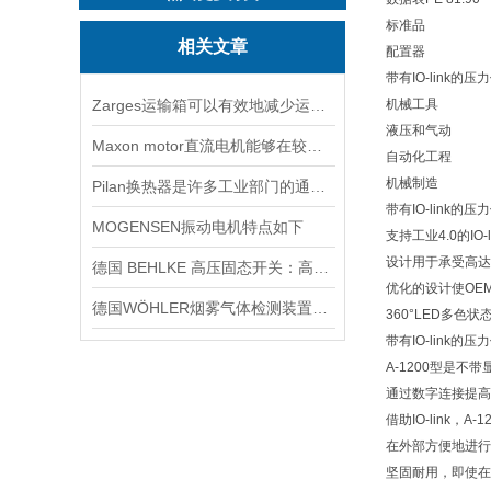
标准品
相关文章
配置器
带有IO-link的
Zarges运输箱可以有效地减少运输过程中的震动和冲击
机械工具
液压和气动
Maxon motor直流电机能够在较宽的范围内实现平滑调速
自动化工程
机械制造
Pilan换热器是许多工业部门的通用设备
带有IO-link的
MOGENSEN振动电机特点如下
支持工业4.0的IO
设计用于承受高达1,000
德国 BEHLKE 高压固态开关：高压脉冲控制的技术
优化的设计使OE
德国WÖHLER烟雾气体检测装置A550
360°LED多色
带有IO-link的
A-1200型是不
通过数字连接提高
借助IO-lin
在外部方便地进行
坚固耐用，即使在