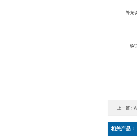
补充
验
上一篇 :
W
相关产品：