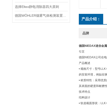
选择Eltex静电消除器四大原则
德国WÖHLER烟雾气体检测装置A550
产品介绍：
品牌
德国NIEDAX迷你金属轨
引言
德国NIEDAX公司
产品概述
• 规格尺寸：型号LL
的安装环境，例如在
• 材质特性：采用优
其表面的硬度和耐磨
技术特点
结构设计
• 轨道截面形状：L