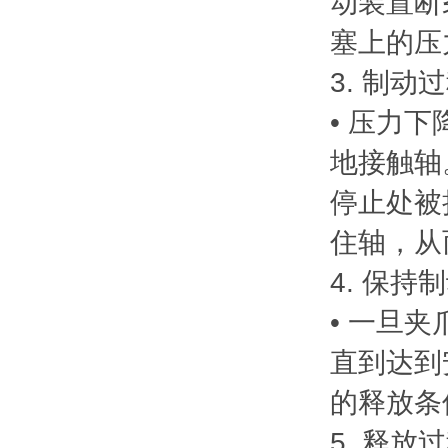
动装置断
塞上的压
3. 制动
• 压力
地接触轴
停止处被
住轴，从
4. 保持
• 一旦
直到达到
的释放条
5. 释