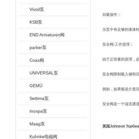
Vivoil泵
自吸操作：
KSB泵
当泵中有足够的液体时
END Armaturen阀
安全阀-工作原理：
parker泵
由于正排量的原理，
Coax阀
UNIVERSAL泵
安全阀限制吸入侧和压
GEMÜ
例如，如果输送介质
Settima泵
安全阀是一个溢流通
Inoxpa泵
Maag泵
英国Johnson TopG
Kuhnke电磁阀