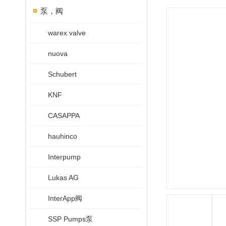
泵，阀
warex valve
nuova
Schubert
KNF
CASAPPA
hauhinco
Interpump
Lukas AG
InterApp阀
SSP Pumps泵