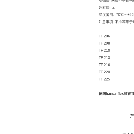
增强层: 两层不锈钢钢
外胶层: 无
温度范围: -70℃ ~ +2
注意事项: 不推荐用
TF 206
TF 208
TF 210
TF 213
TF 216
TF 220
TF 225
德国hansa-flex胶管