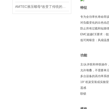
AMTEC液压螺母*改变了传统的紧固方式
特征
专为全功率长寿命而
对负载变化的出色动
防止所有过载和短路
EMC超越CE要求：
低可闻噪音：风扇温
功能
主/从并联和串联操作
允许堆叠，不需要单
多台设备的高功率系
19“ 机架安装或实验
遥感
联锁
规格