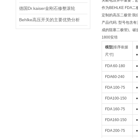
关断电压并不重要，必
作为BEHLKE FDA
德国Dr.kaiser金刚石修整滚轮
定制的高压二极管:我
Behlke高压开关的主要优势分析
产品代码: 型号包含
成的阻塞二极管)。破折
1800安培
模型
[排序依据
尺寸]
FDA 60-180
●
FDA60-240
●
FDA 100-75
●
FDA100-150
●
FDA 160-75
●
FDA160-150
●
FDA 200-75
●