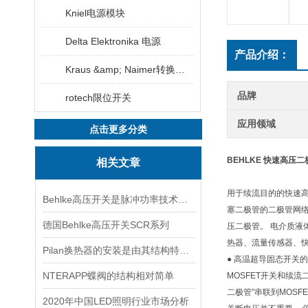
Kniel电源模块
Delta Elektronika 电源
产品介绍：
Kraus &amp; Naimer转换开关
品牌
rotech限位开关
应用领域
点击更多分类
BEHLKE 快速高压二
相关文章
用于续流目的的快速高压
Behlke高压开关是脉冲功率技术中的基础器件
塞二极管的二极管网络
德国Behlke高压开关SCR系列
压二极管。 电介质液
热器、流量传感器、快
Pilan换热器的安装是由其结构特点所决定的
● 高温超导固态开关的
NTERAPP蝶阀的结构相对简单
MOSFET开关和续
二极管"串联到MOS
2020年中国LED照明行业市场分析