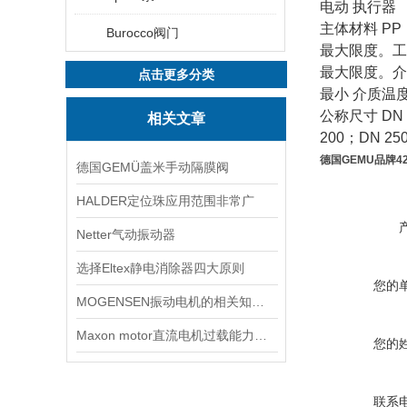
电动
执行器
主体材料
PP
Burocco阀门
最大限度。工
最大限度。介
点击更多分类
最小
介质温
公称尺寸
DN 
相关文章
200
；
DN 25
德国GEMU品牌4
德国GEMÜ盖米手动隔膜阀
HALDER定位珠应用范围非常广
Netter气动振动器
选择Eltex静电消除器四大原则
您的
MOGENSEN振动电机的相关知识点介绍
Maxon motor直流电机过载能力较强因此得到广泛应用
您的
联系