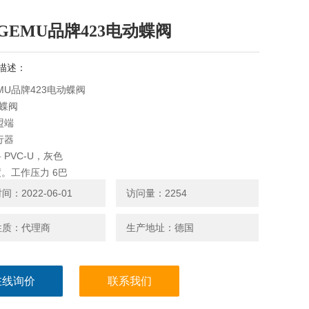
GEMU品牌423电动蝶阀
描述：
MU品牌423电动蝶阀
动蝶阀
盟端
行器
 PVC-U，灰色
。工作压力 6巴
。介质温度 60°C
：2022-06-01
访问量：2254
N 15（1/2''）; DN 20（3/4''）; DN 25（1英寸）; DN
1/4英寸）; DN 40（1 1/2英寸）; DN 50（2英寸）
性质：代理商
生产地址：德国
在线询价
联系我们