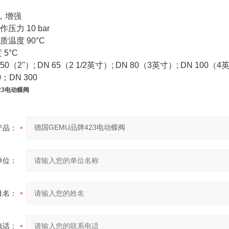
，增强
作压力
10 bar
质温度
90°C
度
5°C
50
（
2''
）
; DN 65
（
2 1/2
英寸）
; DN 80
（
3
英寸）
; DN 100
（
4
0
；
DN 300
23电动蝶阀
产品：
单位：
姓名：
电话：