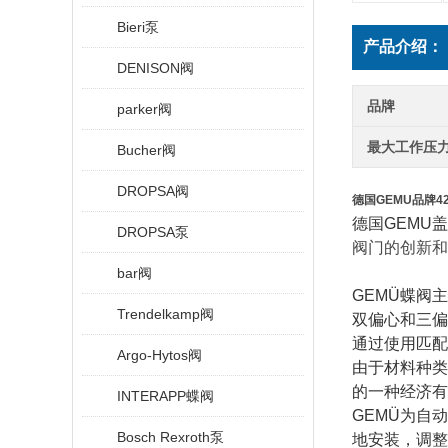
Bieri泵
产品介绍：
DENISON阀
品牌
parker阀
最大工作压
Bucher阀
DROPSA阀
德国GEMU品牌4
德国
GEMU
盖
DROPSA泵
阀门的创新和
bar阀
GEMÜ
蝶阀主
Trendelkamp阀
双偏心和三偏
通过使用匹配
Argo-Hytos阀
由于材料种类
的一种经济有
INTERAPP蝶阀
GEMÜ
为自动
Bosch Rexroth泵
地安装，调整