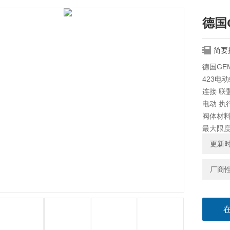
德国
简要
德国GE
423电
连接 联
电动 执
阀体材料
最大限度
最大限度
更新时间
公称尺寸 D
32（1 
厂商