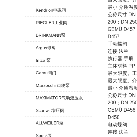
最小
介质温
Kendrion电磁阀
公称尺寸
DN 
200
；
DN 25
RIEGLER工业阀
GEMÜ D457
BRINKMANN泵
D457
手动蝶阀
Argus球阀
连接
法兰
执行器
手册
Intza 泵
主体材料
PP
Gemu阀门
最大限度。工
最大限度。介
Marzocchi 齿轮泵
最小
介质温
公称尺寸
DN 
MAXIMATOR气动液压泵
200
；
DN 25
GEMÜ D458
Scanwill增压阀
D458
ALLWEILER泵
电动蝶阀
连接
法兰
Speck泵