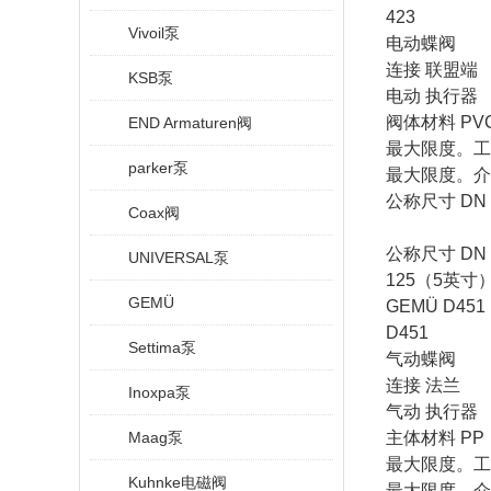
423
Vivoil泵
电动蝶阀
连接
联盟端
KSB泵
电动
执行器
阀体材料
PV
END Armaturen阀
最大限度。工
parker泵
最大限度。介
公称尺寸
DN 
Coax阀
公称尺寸
DN 
UNIVERSAL泵
125
（
5
英寸
GEMÜ
GEMÜ D451
D451
Settima泵
气动蝶阀
连接
法兰
Inoxpa泵
气动
执行器
Maag泵
主体材料
PP
最大限度。工
Kuhnke电磁阀
最大限度。介