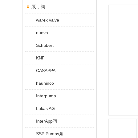
泵，阀
warex valve
nuova
Schubert
KNF
CASAPPA
hauhinco
Interpump
Lukas AG
InterApp阀
SSP Pumps泵