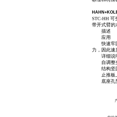
HAHN+KO
STC-HH 
带开式臂的
描述
应用
快速牢固地
力，因此速度
详细说
自调整夹
结构坚固
止推板上
底座孔型