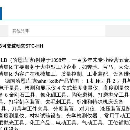
其他品牌
LB可变速动夹STC-HH
KOLB（哈恩库博)创建于1898年，一百多年来专业经营
博集团主要服务于大中型工业企业，如奔驰、宝马、大众
博集团为客户在机械加工、质量控制、工业装配、设备维
 德国哈恩库博hahn+kolb产品范围： 1 机床刀具 
械与电子量具、检测和显示仪 4 立式长度测量仪、高度测量
备 6 金刚石工具、氮化硼工具、陶瓷磨料、打磨抛光工具
具、打字刻字装置、去毛刺工具、标准和特殊机床设备
刀具，刀具与工件夹具、分度装置、对刀仪、液压装置及附
高度测量仪、材料试验设备、光学检测仪器， 常用手动工
磨抛光工具、化工产品，电动工具、气动工具、工位辅助
机床设备
。