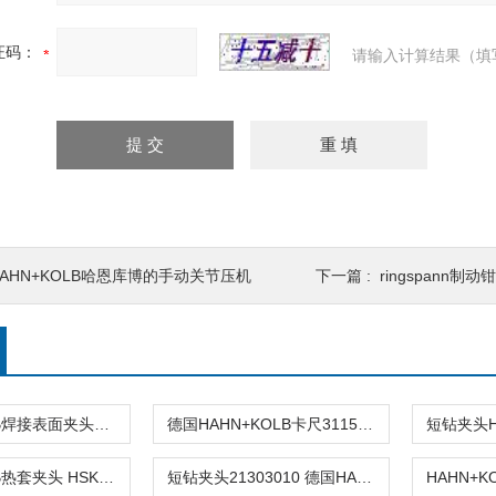
证码：
请输入计算结果（填
HAHN+KOLB哈恩库博的手动关节压机
下一篇 :
ringspann制动
HAHN+KOLB焊接表面夹头23157210产品介绍
德国HAHN+KOLB卡尺31157-015特点用途介绍
HAHN+KOLB热套夹头 HSK63x10 A120
短钻夹头21303010 德国HAHN KOLB