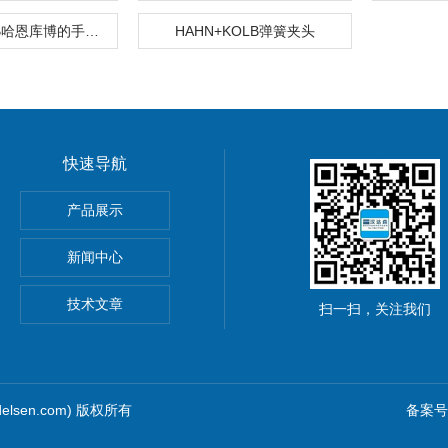
HAHN+KOLB哈恩库博的手动关节压机
HAHN+KOLB弹簧夹头
快速导航
P紧凑型先导软管KP106P
产品展示
ge闸阀
新闻中心
0
技术文章
扫一扫，关注我们
elsen.com) 版权所有
备案号：