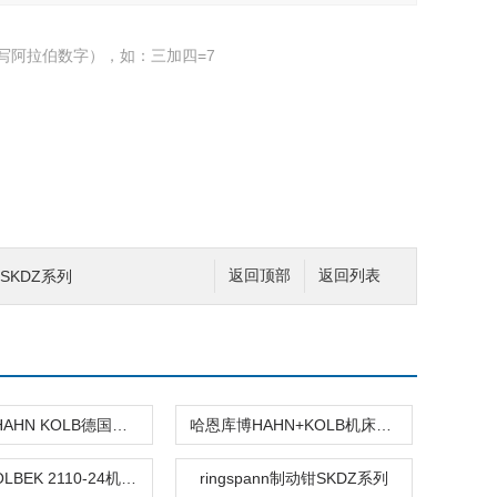
写阿拉伯数字），如：三加四=7
钳SKDZ系列
返回顶部
返回列表
短钻夹头HAHN KOLB德国进口B21329130
哈恩库博HAHN+KOLB机床刀具 EK 2110-24
HAHN+KOLBEK 2110-24机床台钳
ringspann制动钳SKDZ系列