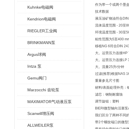
作为带一个或两个墨
Kuhnke电磁阀
技术数据
液压油矿物油符合DIN 
Kendrion电磁阀
流体温度范围 - 20至8
RIEGLER工业阀
环境温度范围 - 30至5
粘性范围为5至400 mm 2
BRINKMANN泵
移植NG 6符合DIN 24340
大。运营压力连接HP 70
Argus球阀
大。运营压力连接LP 35
Intza 泵
大。流量25升/分钟
过滤(推荐)根据NAS 1638，
Gemu阀门
重量参见尺寸图
材料/表面处理外壳：
Marzocchi 齿轮泵
滤芯：钢制耐腐蚀
MAXIMATOR气动液压泵
调节旋钮：塑料
BIERI微型轴向活
Scanwill增压阀
我们区分了两种不同
带2个螺纹端口的微型
ALLWEILER泵