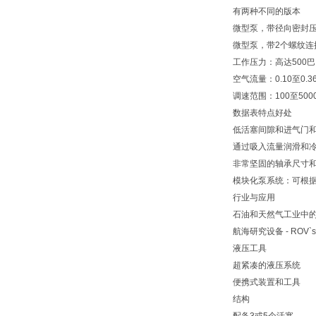
有两种不同的版本
微型泵，带径向密封
微型泵，带2个螺纹连
工作压力：高达500巴
空气流量：0.10至0.3
调速范围：100至500
数据表特点好处
低活塞间隙和进气门和排
通过吸入流量润滑和
非常坚固的轴承尺寸和
模块化泵系统：可根
行业与应用
石油和天然气工业中
航海研究设备 - ROV`s
液压工具
超紧凑的液压系统
便携式装置和工具
结构