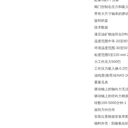
配备3或5个活塞
阀门控制在压力和吸入
带有大尺寸轴承的摆
旋转斜盘
技术数据
液压油矿物油符合DIN 
温度范围中等-20至80
环境温度范围-30至50
粘度范围5至220 mm 2 
大工作压力500巴
工作压力吸入侧-0.2
油纯度(推荐)在NAS 1638
重量见表
驱动轴上的轴向力无
驱动轴上的径向力根
转数100-5000分钟-1
旋转方向任何
安装位置根据安装草
物料外壳：阳极氧化