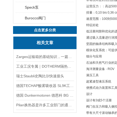
带有径向密封出口的
运营压力：：高达50
Speck泵
排量：0,10 bis 0,36 cm
Burocco阀门
速度范围：100到500
特征好处
点击更多分类
低活塞间隙和优化的进口
通过吸入流量进行润
相关文章
坚固的轴承结构和吸入
模块化泵系统：可提
Zarges运输箱的基础知识，一篇搞定
细分与应用
石油和天然气行业的
工业工况专属｜DOTHERM隔热材料精准选型采购攻略
海洋测量设备 - ROV
液压工具
瑞士Staubli史陶比尔快速接头
超紧凑型液压系统
德国TECHAP酸雾吸收器 SL9K工作原理
便携式动力装置和工
设计
德国 Dunkermotoren 德恩科 BG 65X25MI 电机：工业驱动领域的智能先锋
设计有3或5个活塞
Pilan换热器是许多工业部门的通用设备
阀门在压力和吸入侧控
带有大尺寸滚动轴承