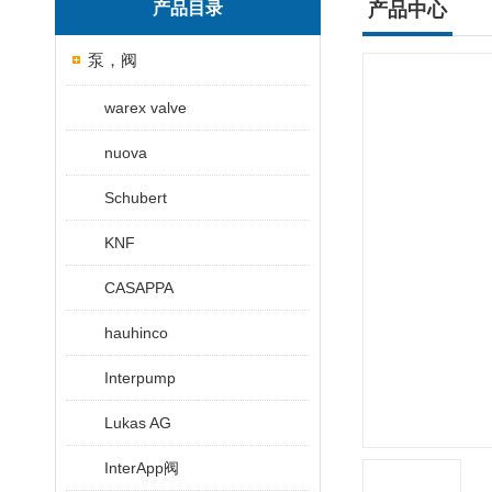
产品目录
产品中心
泵，阀
warex valve
nuova
Schubert
KNF
CASAPPA
hauhinco
Interpump
Lukas AG
InterApp阀