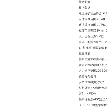
旋转斜盘
技术数据
液压油矿物油符合DIN 
流体温度范围-20至80
环境温度范围-30至50
粘度范围5至220 mm 2 
大。运营压力500巴
吸入口的操作压力-0.2 b
过滤(推荐)根据NAS 1638 
重量见表
轴向力施加在驱动轴
径向力到驱动轴上根
大。速度范围100-500
旋转方向任何
安装位置根据安装图
材料外壳：铝阳极氧
泵头：钢蓝色
轴向柱塞泵AKP(微型
BIERI AKP微