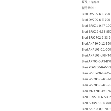
泵头：抛光钢
型号示例：
Bieri DV700-6-E-700
Bieri DV700-6-E-700
Bieri BRK11-0.47-10
Bieri BRK12-6,33-85
Bieri BRK 702-6,33-
Bieri AKP36-0,12-35
Bieri AKP103-0,1-50
Bieri AKP103-LIGHT-
Bieri AP700-6-A3-B*
Bieri PDV700-6-P-40
Bieri WVH700-4-2/2
Bieri WV700-6-4/3-J
Bieri WV700-6-4/3-P
Bieri MRK701-4x0,7
Bieri ERV700-6-AB-P
Bieri SDRV700-6-AA
Bieri SKP03-0,8-700