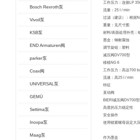
工作压力：连接LP 350
Bosch Rexroth泵
流量：25 l / min
过滤（建议）：根据NAS 16
Vivoil泵
重量：见尺寸图
KSB泵
材料/表面处理外壳：
墨盒：钢耐腐蚀
END Armaturen阀
调节旋钮：塑料
减压阀DV700型
parker泵
移植NG 6
工作压力：高达700 ba
Coax阀
流速：高25 l / min
UNIVERSAL泵
特征
直动阀
GEMÜ
BIERI减压阀DV70
高度的压力稳定性
Settima泵
安全操作
Inoxpa泵
使用锁紧螺母设定大
Maag泵
作为墨盒