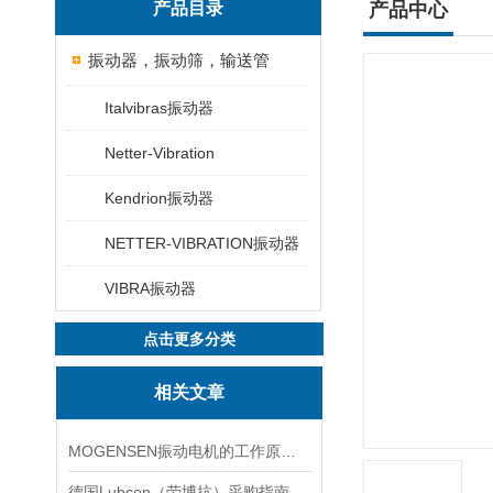
产品目录
产品中心
振动器，振动筛，输送管
Italvibras振动器
Netter-Vibration
Kendrion振动器
NETTER-VIBRATION振动器
VIBRA振动器
点击更多分类
相关文章
MOGENSEN振动电机的工作原理与优势探析
德国Lubcon（劳博抗）采购指南