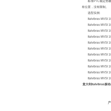
标准PTC额定热敏电阻
有位置，没有限制。
选型实例:
Italvibras MVSI 1
Italvibras MVSI 1
Italvibras MVSI 1
Italvibras MVSI 1
Italvibras MVSI 1
Italvibras MVSI 1
Italvibras MVSI 1
Italvibras MVSI 1
Italvibras MVSI 1
Italvibras MVSI 1
Italvibras MVSI 1
意大利Italvibras振动