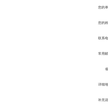
您的
您的
联系
常用
详细
补充