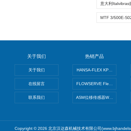
关于我们
热销产品
关于我们
HANSA-FLEX KP100P紧凑
在线留言
FLOWSERVE Flex Wedge闸
联系我们
ASM位移传感器WS10-750
Copyright © 2026 北京汉达森机械技术有限公司(www.bjhandel