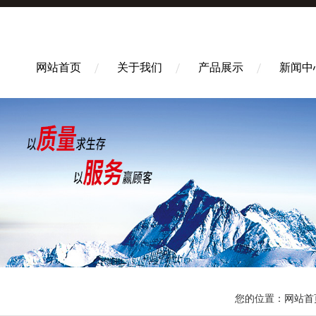
网站首页
关于我们
产品展示
新闻中
您的位置：
网站首