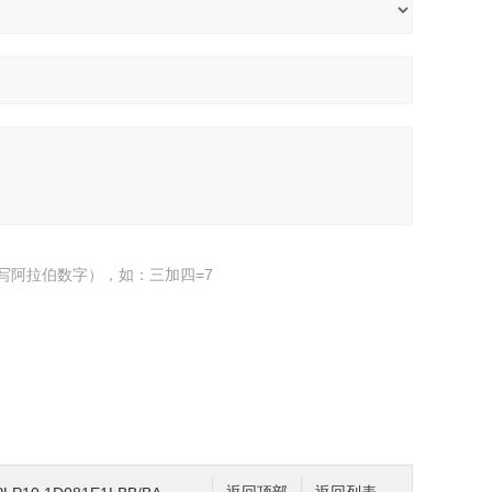
写阿拉伯数字），如：三加四=7