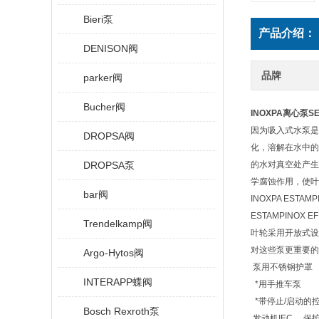
Bieri泵
产品介绍：
DENISON阀
品牌
parker阀
Bucher阀
INOXPA离心泵SE
因为吸入式水泵是
DROPSA阀
化，溶解在水中的
DROPSA泵
的水对真空处产生
学腐蚀作用，使叶
bar阀
INOXPA EST
ESTAMPINO
Trendelkamp阀
叶轮采用开放式设计
对这些泵更重要的
Argo-Hytos阀
泵用不锈钢护罩
INTERAPP蝶阀
*用手推车泵
*带停止/启动的
Bosch Rexroth泵
发动机IEC。 保护IP