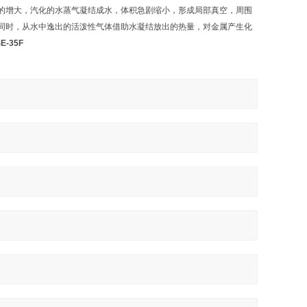
的增大，汽化的水蒸气凝结成水，体积急剧缩小，形成局部真空，周围
同时，从水中逸出的活泼性气体借助水凝结放出的热量，对金属产生化
E-35F