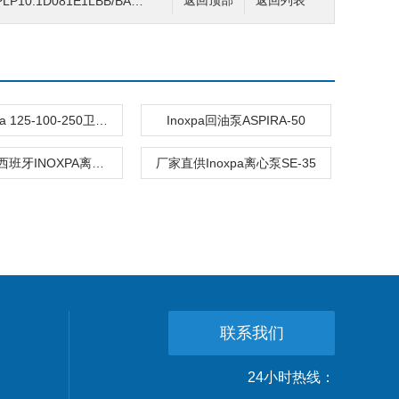
0.1D081E1LBB/BANELFS
返回顶部
返回列表
德国inoxpa 125-100-250卫生级DIN离心泵
Inoxpa回油泵ASPIRA-50
EFI-2003西班牙INOXPA离心泵
厂家直供Inoxpa离心泵SE-35
联系我们
24小时热线：