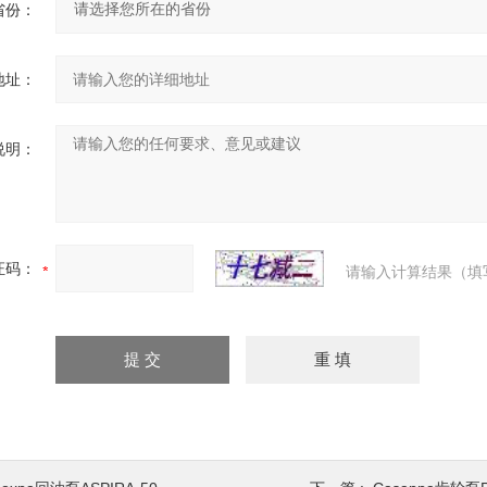
省份：
地址：
说明：
证码：
请输入计算结果（填