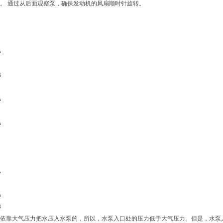
。 通过从后面观察泵，确保发动机的风扇顺时针旋转。
A
B
A
A
A
A
B
依靠大气压力把水压入水泵的，所以，水泵入口处的压力低于大气压力。但是，水泵