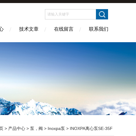
心
技术文章
在线留言
联系我们
页
>
产品中心
>
泵，阀
>
Inoxpa泵
> INOXPA离心泵SE-35F