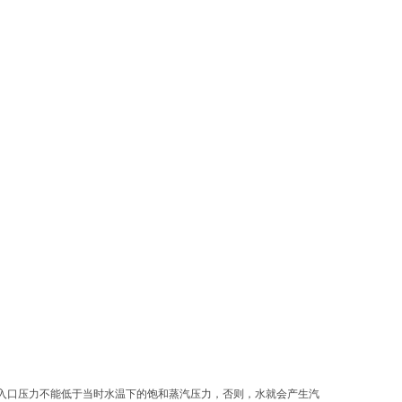
入口压力不能低于当时水温下的饱和蒸汽压力，否则，水就会产生汽