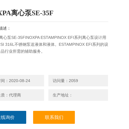
XPA离心泵SE-35F
描述：
A离心泵SE-35FINOXPA ESTAMPINOX EFI系列离心泵设计用
SI 316L不锈钢泵送液体和液体。ESTAMPINOX EFI系列的设
食品行业所需的辅助服务。
：2020-08-24
访问量：2059
性质：代理商
生产地址：
在线询价
联系我们