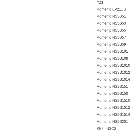
气缸
Momento EP211 S
Momento NSSS51
Momento NSSS53
Momento NSSS55
Momento NSSS57
Momento NSSS59
Momento NSSS101
Momento NSSS108
Momento NSSS1010
Momento NSSS1012
Momento NSSS1014
Momento NSSS151
Momento NSSS158
Momento NSSS1510
Momento NSSS1512
Momento NSSS1514
Momento NSSS251
圆柱 - NSCS