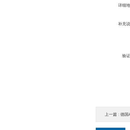
详细
补充
验
上一篇 :
德国A