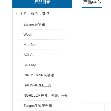
产品目录
产品中心
工具，模具，夹具
Zarges运输箱
Woelm
Murtfeldt
ACLA
SITEMA
RINGSPANN制动钳
HAHN+KOLB工具
NORELEM夹具、弹簧、手柄
Zarges生物安全箱