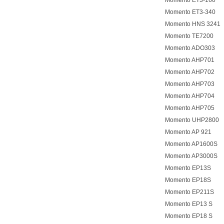
Momento ET3-160
Momento ET3-340
Momento HNS 3241
Momento TE7200
Momento ADO303
Momento AHP701
Momento AHP702
Momento AHP703
Momento AHP704
Momento AHP705
Momento UHP2800
Momento AP 921
Momento AP1600S
Momento AP3000S
Momento EP13S
Momento EP18S
Momento EP211S
Momento EP13 S
Momento EP18 S