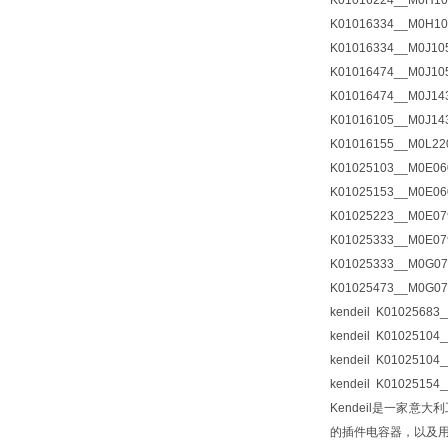
K01016224__M0H10
K01016334__M0H10
K01016334__M0J10
K01016474__M0J10
K01016474__M0J14
K01016105__M0J14
K01016155__M0L22
K01025103__M0E06
K01025153__M0E06
K01025223__M0E07
K01025333__M0E07
K01025333__M0G07
K01025473__M0G07
kendeil K01025683
kendeil K01025104
kendeil K01025104
kendeil K01025154
Kendeil是一家
的插件电容器，以及