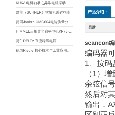
KUKA 电机轴承之异常电机振动与电机振动噪音
产品介绍：
舒能（SUHNER）软轴机采购指南
德国Janitza UMG604电能质量分析仪
品牌
HIMMEL三相异步扁平电机KP75-MB/2-M12K WG-V140 技术解析与应用
荷兰DELTA 直流稳压电源
scancon
德国Riegler核心技术与工业应用解析
编码器
1、按码
（1）增
余弦信
然后对其
输出，A
区别正反