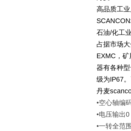
高品质工业
SCANC
石油/化工
占据市场大
EXMC，
器有各种型
级为IP6
丹麦scanc
•空心轴编码
•电压输出0 –
•一转全范