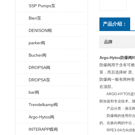
SSP Pumps泵
Bieri泵
产品介绍：
DENISON阀
品牌
parker阀
Bucher阀
Argo-Hytos防爆阀RP
防爆阀用于含有可燃
DROPSA阀
算，而后选择材 质
防爆阀一般有两种形
DROPSA泵
在顶部。
bar阀
ARGO-HYTOS
附加值和专业技术。
Trendelkamp阀
产品分类：液压阀、
防爆阀的使用符合A
Argo-Hytos阀
的。在换向阀的中位
INTERAPP蝶阀
RPE3-04方向控