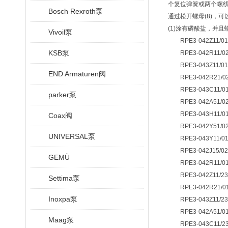
个复位弹簧或两个螺线
Bosch Rexroth泵
通过松开螺母(8)，可
(1)涂有磷酸盐，并且
Vivoil泵
RPE3-042Z11/01
KSB泵
RPE3-042R11/02
RPE3-043Z11/01
END Armaturen阀
RPE3-042R21/02
RPE3-043C11/01
parker泵
RPE3-042A51/02
RPE3-043H11/01
Coax阀
RPE3-042Y51/02
UNIVERSAL泵
RPE3-043Y11/01
RPE3-042J15/02
GEMÜ
RPE3-042R11/01
RPE3-042Z11/23
Settima泵
RPE3-042R21/01
Inoxpa泵
RPE3-043Z11/23
RPE3-042A51/01
Maag泵
RPE3-043C11/23