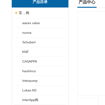
产品目录
产品中心
泵，阀
warex valve
nuova
Schubert
KNF
CASAPPA
hauhinco
Interpump
Lukas AG
InterApp阀