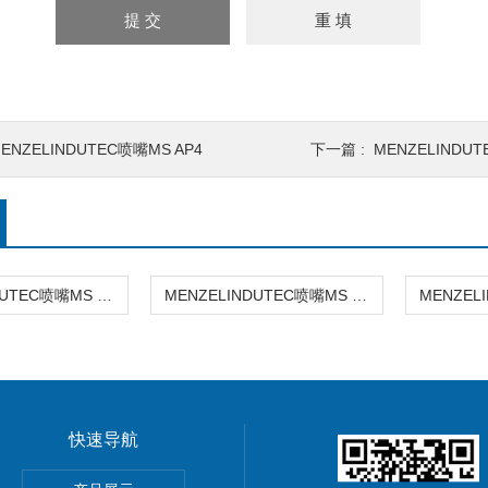
ENZELINDUTEC喷嘴MS AP4
下一篇 :
MENZELINDUTE
MENZELINDUTEC喷嘴MS RS 4.75
MENZELINDUTEC喷嘴MS RA 4.70.3 M
快速导航