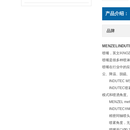
产品介绍：
品牌
MENZELINDU
喷嘴，英文叫NO
喷嘴是很多种喷淋
喷嘴在行业中的应
尘、降温、脱硫、
INDUTEC 
INDUTEC喷
模式和喷洒角度。
MENZEL meta
INDUTEC®M
精密同轴喷头
喷雾角度，无
喷嘴开口Ø0.3