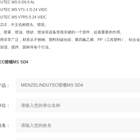
EC MS 0-D6.6 AL
EC MS VT1-1 O 24 V/DC
EC MS VTR5-5 24 V/DC
ZZLE，中文也称喷头、喷咀。
、喷雾、喷油、喷砂、喷涂等设备里很关键的一个部件，起着重要的作用。
用非常广泛，材质从不锈钢、塑料到碳化硅、聚四氟乙烯、PP（工程塑料）、铝合
加湿、搅拌、园林等各个行业。
TEC喷嘴MS SD4
产品：
单位：
姓名：