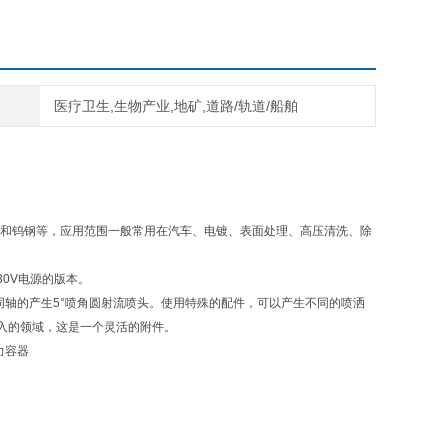
医疗卫生,生物产业,地矿,道路/轨道/船舶
金和钨钢等，应用范围一般常用在汽车、电镀、表面处理、高压清洗、除
30V电源的版本。
于同轴的产生5°喷角圆射流喷头。使用特殊的配件，可以产生不同的喷洒
入的领域，这是一个灵活的附件。
压力容器