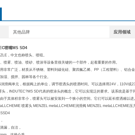
其他品牌
应用领域
TEC喷嘴MS SD4
ZZLE，中文也称喷头、喷咀。
、喷雾、喷油、喷砂、喷涂等设备里很关键的一个部件，起着重要的作用。
用非常广泛，材质从不锈钢、塑料到碳化硅、聚四氟乙烯、PP（工程塑料）、铝合
加湿、搅拌、园林等各个行业。
MS润滑阀单元，根据阀上的单位，调节喷洒头的喷洒时间。可以选择用24V，110V或2
雾头，INDUTEC?MS SD代表的喷涂头的概念，它可以实现泛的要求。该系统是基
由于其体积非常小，喷雾头可以被安装到一个狭小的空间。它们可以延长喷洒难以进
LLCHEMIE 喷雾头 MENZEL metaLLCHEMIE润滑阀 MENZEL metaLLCHEMIE
SSD4
，
滴漏，自洁，
mm，连接介质，