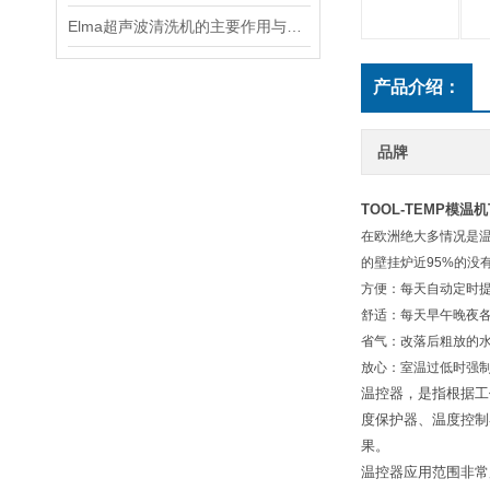
Elma超声波清洗机的主要作用与适用场景
产品介绍：
品牌
TOOL-TEMP模温机T
在欧洲绝大多情况是
的壁挂炉近95%的
方便：每天自动定时
舒适：每天早午晚夜
省气：改落后粗放的
放心：室温过低时强
温控器，是指根据工
度保护器、温度控制
果。
温控器应用范围非常