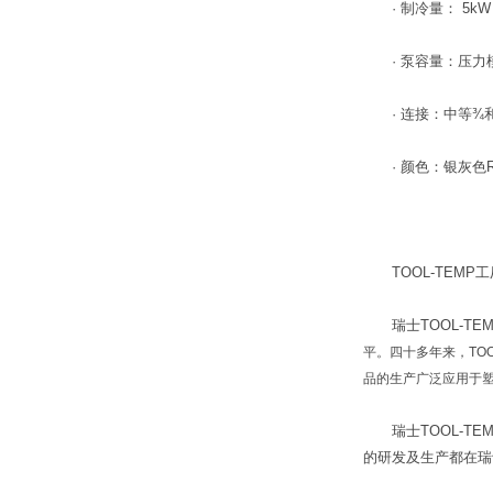
· 制冷量： 5kW mso-
· 泵容量：压力模式：大
· 连接：中等¾和
· 颜色：银灰色RAL
TOOL-TEMP
瑞士TOOL-TE
平。四十多年来，TO
品的生产广泛应用于
瑞士TOOL-TEM
的研发及生产都在瑞