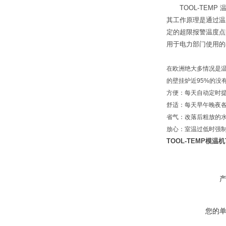
TOOL-TEMP 温
其工作原理是通过温
定的超限报警温度点
用于电力部门使用的
在欧洲绝大多情况是
的壁挂炉近95%的
方便：每天自动定时
舒适：每天早午晚夜
省气：改落后粗放的
放心：室温过低时强
TOOL-TEMP模温机T
您的