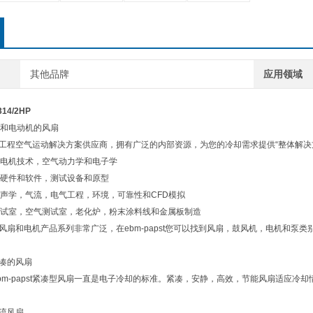
其他品牌
应用领域
14/2HP
和电动机的风扇
t是的工程空气运动解决方案供应商，拥有广泛的内部资源，为您的冷却需求提供“整体解
机技术，空气动力学和电子学
件和软件，测试设备和原型
学，气流，电气工程，环境，可靠性和CFD模拟
室，空气测试室，老化炉，粉末涂料线和金属板制造
的风扇和电机产品系列非常广泛，在ebm-papst您可以找到风扇，鼓风机，电机和泵类
紧凑的风扇
-papst紧凑型风扇一直是电子冷却的标准。紧凑，安静，高效，节能风扇适应冷
轴流风扇