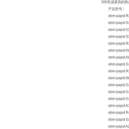
500瓦或更高的风
产品型号：
ebm-papst R2
ebm-papst G1
ebm-papst 53
ebm-papst S3
ebm-papst R2
ebm-papst AW
ebm-papst AW
ebm-papst G1
ebm-papst R3
ebm-papst W2
ebm-papst G1
ebm-papst G1
ebm-papst G1
ebm-papst K3
ebm-papst R4
ebm-papst G2E
ebm-papst A2