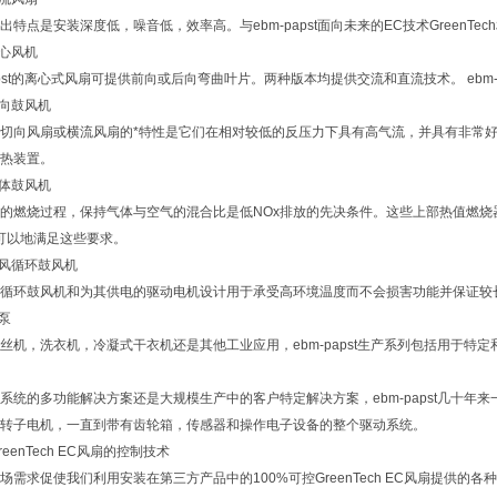
点是安装深度低，噪音低，效率高。与ebm-papst面向未来的EC技术GreenTe
离心风机
pst的离心式风扇可提供前向或后向弯曲叶片。两种版本均提供交流和直流技术。 ebm-
切向鼓风机
向风扇或横流风扇的*特性是它们在相对较低的反压力下具有高气流，并具有非常好
热装置。
气体鼓风机
烧过程，保持气体与空气的混合比是低NOx排放的先决条件。这些上部热值燃烧器的
机可以地满足这些要求。
热风循环鼓风机
环鼓风机和为其供电的驱动电机设计用于承受高环境温度而不会损害功能并保证较
水泵
，洗衣机，冷凝式干衣机还是其他工业应用，ebm-papst生产系列包括用于特定
的多功能解决方案还是大规模生产中的客户特定解决方案，ebm-papst几十年
转子电机，一直到带有齿轮箱，传感器和操作电子设备的整个驱动系统。
reenTech EC风扇的控制技术
促使我们利用安装在第三方产品中的100%可控GreenTech EC风扇提供的各种可