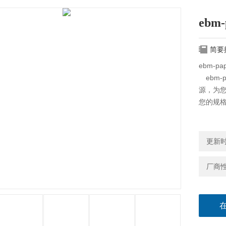
ebm-
简要
ebm-pa
ebm-
源，为您
您的规
更新时间
厂商