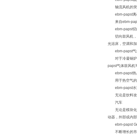
轴流风机的突出特
ebm-papst
来自ebm-pa
ebm-papst
切向鼓风机，切
光浴床，空调和加
ebm-papst
对于冷凝锅炉的燃
papst气体鼓风
ebm-papst
用于热空气的循
ebm-papst
无论是饮料攻丝机
汽车
无论是模块化系统
动器，外部或内部
ebm-papst G
不断增长的市场需求