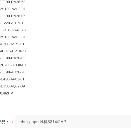
E190-RA26-53
S130-AA03-01
E190-RA26-05
E220-AD19-11
G310-AN48-78
S130-AA03-01
E300-AS72-01
D315-CP10-31
E190-RA26-05
E200-HH38-01
E190-AO26-28
E420-AP02-01
E350-AQ02-09
14/2HP
产品：