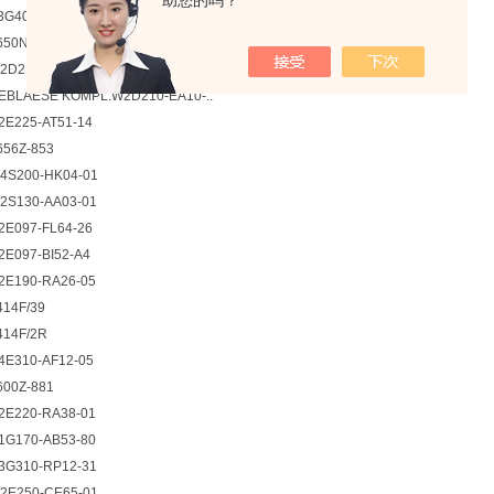
助您的吗？
G400-LC22-51
50N-465
210-EA10-..
BLAESE KOMPL.W2D210-EA10-..
E225-AT51-14
56Z-853
S200-HK04-01
S130-AA03-01
E097-FL64-26
E097-BI52-A4
E190-RA26-05
14F/39
14F/2R
E310-AF12-05
00Z-881
E220-RA38-01
G170-AB53-80
G310-RP12-31
E250-CE65-01