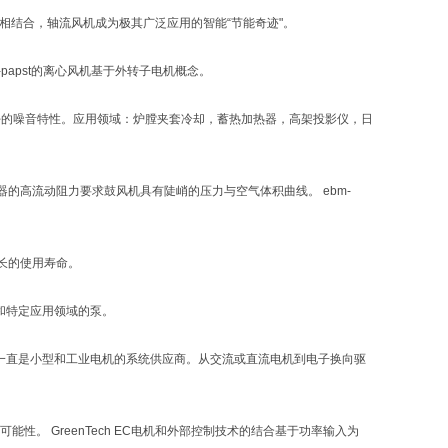
ch相结合，轴流风机成为极其广泛应用的智能“节能奇迹"。
papst的离心风机基于外转子电机概念。
的噪音特性。应用领域：炉膛夹套冷却，蓄热加热器，高架投影仪，日
高流动阻力要求鼓风机具有陡峭的压力与空气体积曲线。 ebm-
长的使用寿命。
和特定应用领域的泵。
来一直是小型和工业电机的系统供应商。从交流或直流电机到电子换向驱
能性。 GreenTech EC电机和外部控制技术的结合基于功率输入为